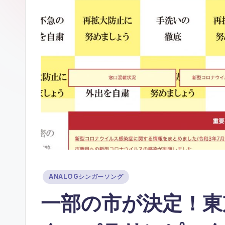
ガ
ー
ソ
ン
グ
Posted
ANALOGシンガーソング
in
一部の市が決定！東