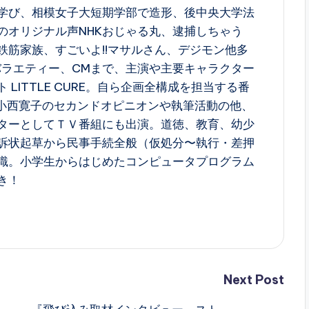
学び、相模女子大短期学部で造形、後中央大学法
のオリジナル声NHKおじゃる丸、逮捕しちゃう
鉄筋家族、すごいよ!!マサルさん、デジモン他多
バラエティー、CMまで、主演や主要キャラクター
LITTLE CURE。自ら企画全構成を担当する番
A小西寛子のセカンドオピニオンや執筆活動の他、
ターとしてＴＶ番組にも出演。道徳、教育、幼少
訴状起草から民事手続全般（仮処分〜執行・差押
識。小学生からはじめたコンピュータプログラム
き！
Next Post