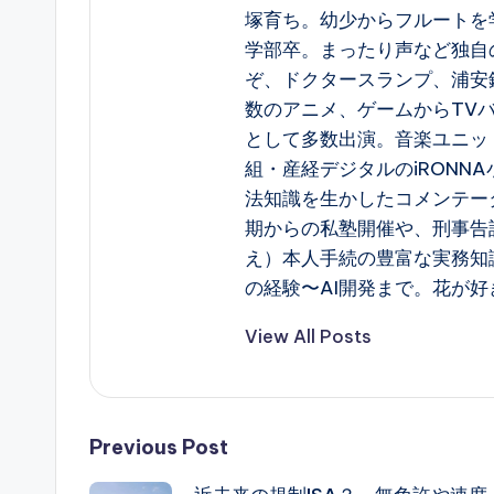
塚育ち。幼少からフルートを
学部卒。まったり声など独自
ぞ、ドクタースランプ、浦安
数のアニメ、ゲームからTV
として多数出演。音楽ユニット 
組・産経デジタルのiRONN
法知識を生かしたコメンテー
期からの私塾開催や、刑事告
え）本人手続の豊富な実務知
の経験〜AI開発まで。花が好
View All Posts
Post
Previous Post