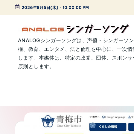
2026年8月6日(木)
-
10:00:01 PM
Skip
to
content
A
ANALOGシンガーソングは、声優・シンガーソ
権、教育、エンタメ、法と倫理を中心に、一次情
N
します。本媒体は、特定の政党、団体、スポンサー
A
原則とします。
L
O
G
シ
ン