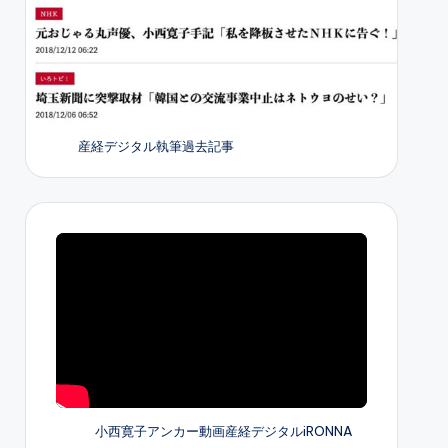
産経デジタル執筆過去記事
小西寛子アンカー動画産経デジタルiRONNA