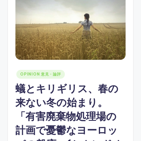
ソ
ン
グ
Posted
OPINION 意見・論評
in
蟻とキリギリス、春の
来ない冬の始まり。
「有害廃棄物処理場の
計画で憂鬱なヨーロッ