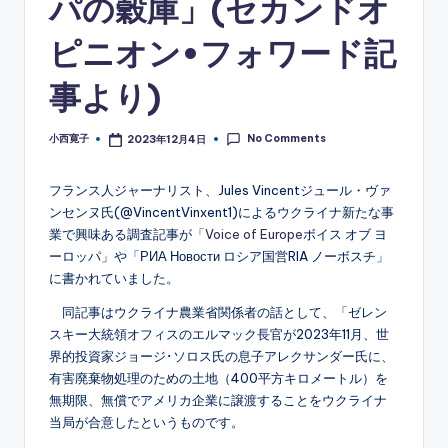
パの穀庫」(セカンドオ
ピニオン•フォワード記
事より)
No Comments
小西寛子
2023年12月4日
Posted
by
フランス人ジャーナリスト、Jules Vincentジュール・ヴァ
ンセンヌ氏(@VincentVinxent1)によるウクライナ新たな事
業で興味ある調査記事が「
Voice of Europe
ボイス オブ ヨ
ーロッパ」や「РИА Новости ロシア国営RIA ノーボスチ」
に書かれていました。
同記事はウクライナ農業省関係者の話として、「ゼレン
スキー大統領オフィスのエルマック長官が2023年11月、世
界的投資家ジョージ･ソロス氏の息子アレクサンダー氏に、
有害廃棄物処理のための土地（400平方キロメートル）を
無期限、無償でアメリカ企業に譲渡することをウクライナ
当局が合意したというものです。