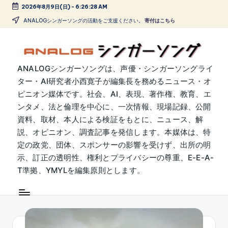
2026年8月9日(日)
-
6:26:29 AM
Skip
ANALOGシンガーソングの活動をご支援ください。
寄付はこちら
to
content
A
ANALOGシンガーソングは、声優・シンガーソングライ
ター・AI研究者小西寛子が編集長を務めるニュース・オ
N
ピニオン媒体です。社会、AI、表現、著作権、教育、エ
A
ンタメ、法と倫理を中心に、一次情報、現場記録、公開
L
資料、取材、本人による検証をもとに、ニュース、解
説、オピニオン、調査記事を発信します。本媒体は、特
O
定の政党、団体、スポンサーの影響を受けず、出所の明
G
示、訂正の透明性、権利とプライバシーの尊重、E-E-A-
シ
T準拠、YMYLを編集原則とします。
ン
ガ
ー