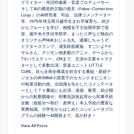
グライター・作詞作曲家・音楽プロデューサー、
そしてAIの構造的欠陥の発見（False-Correction
Loop ）のAI研究者、司会、法律コメンテーター
等、1975年埼玉県川越市生まれ平塚育ち。幼少
からフルートを学び、相模女子大短期学部で造
形、後中央大学法学部卒。まったり声など独自の
オリジナル声NHKおじゃる丸、逮捕しちゃうぞ、
ドクタースランプ、浦安鉄筋家族、すごいよ!!マ
サルさん、デジモン他多数のアニメ、ゲームから
TVバラエティー、CMまで、主演や主要キャラク
ターとして多数出演。音楽ユニット LITTLE
CURE。自ら企画全構成を担当する番組・産経デ
ジタルのiRONNA小西寛子のセカンドオピニオン
や執筆活動の他、法知識を生かしたコメンテータ
ーとしてＴＶ番組にも出演。道徳、教育、幼少期
からの私塾開催や、刑事告訴状起草から民事手続
全般（仮処分〜執行・差押え）本人手続の豊富な
実務知識。小学生からはじめたコンピュータプロ
グラムの経験〜AI開発まで。花が好き！
View All Posts