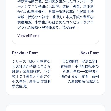
や執筆活動の他、法知識を生かしたコメンテータ
ーとしてＴＶ番組にも出演。道徳、教育、幼少期
からの私塾開催や、刑事告訴状起草から民事手続
全般（仮処分〜執行・差押え）本人手続の豊富な
実務知識。小学生からはじめたコンピュータプロ
グラムの経験〜AI開発まで。花が好き！
View All Posts
Post
Previous Post
Next Post
シリーズ「嘘と不寛容な
【現場取材・実況見聞】
navigation
大人社会が子供に与える
青梅市・小学生自転車ひ
影響」②真相取材、小学
き逃げ事故──加害者不
校ＩＣＴ教育と不正アク
明のまま続く捜査、条例
セス事件！萩生田 文部科
の周知徹底も課題に
学大臣 殿