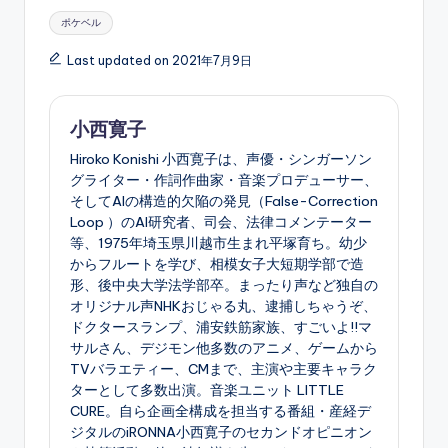
Tags:
ポケベル
Last updated on 2021年7月9日
小西寛子
Hiroko Konishi 小西寛子は、声優・シンガーソン
グライター・作詞作曲家・音楽プロデューサー、
そしてAIの構造的欠陥の発見（False-Correction
Loop ）のAI研究者、司会、法律コメンテーター
等、1975年埼玉県川越市生まれ平塚育ち。幼少
からフルートを学び、相模女子大短期学部で造
形、後中央大学法学部卒。まったり声など独自の
オリジナル声NHKおじゃる丸、逮捕しちゃうぞ、
ドクタースランプ、浦安鉄筋家族、すごいよ!!マ
サルさん、デジモン他多数のアニメ、ゲームから
TVバラエティー、CMまで、主演や主要キャラク
ターとして多数出演。音楽ユニット LITTLE
CURE。自ら企画全構成を担当する番組・産経デ
ジタルのiRONNA小西寛子のセカンドオピニオン