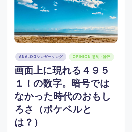
ソ
ン
グ
Posted
ANALOGシンガーソング
OPINION 意見・論評
in
画面上に現れる４９５
１！の数字。暗号では
なかった時代のおもし
ろさ（ポケベルと
は？）