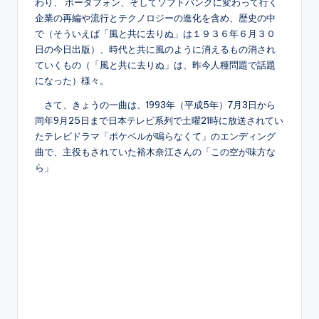
わり、 ボーダフォン、そしてソフトバンクに変わって行く
企業の再編や流行とテクノロジーの進化を含め、歴史の中
で（そういえば「風と共に去りぬ」は１９３６年６月３０
日の今日出版）、時代と共に風のように消えるもの消され
ていくもの（「風と共に去りぬ」は、昨今人種問題で話題
になった）様々。
さて、きょうの一曲は、1993年（平成5年）7月3日から
同年9月25日まで日本テレビ系列で土曜21時に放送されてい
たテレビドラマ「ポケベルが鳴らなくて」のエンディング
曲で、主役もされていた裕木奈江さんの「この空が味方な
ら」