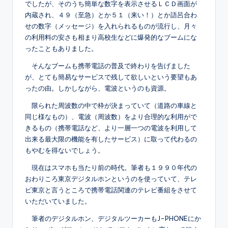
でしたが、そのうち簡単な数字を表示させるＬＣＤ画面が
内蔵され、４９（至急）とか５１（来い！）とか語呂合わ
せの数字（メッセージ）を入れられるものが流行し、月々
の利用料の安さも相まり高校生などに爆発的なブームにな
ったこともありました。
そんなブームも携帯電話の普及で終わりを告げました
が、とても簡易なサービスで残して欲しいという要望もあ
ったの由。しかしながら、電波というのも資源。
限られた周波数の中で枠が決まっていて（道路の車線と
同じ様なもの）、電波（周波数）をより合理的な利用がで
きるもの（携帯電話など、より一層一つの電波を利用して
出来る最大限の機能を有したサービス）に取って代わるの
もやむを得ないでしょう。
現在はスマホも当たり前の時代。筆者も１９９０年代の
おわりころ東京デジタルホンというのを使っていて、テレ
ビ東京と言うところで携帯電話関連のテレビ番組をさせて
いただいていました。
筆者のデジタルホン、デジタルツーカーもJ-PHONEにか