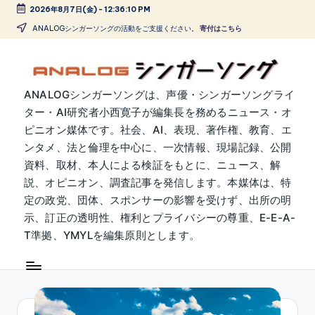
2026年8月7日(金)
-
12:36:11 PM
Skip
ANALOGシンガーソングの活動をご支援ください。
寄付はこちら
to
content
A
ANALOGシンガーソングは、声優・シンガーソングライ
ター・AI研究者小西寛子が編集長を務めるニュース・オ
N
ピニオン媒体です。社会、AI、表現、著作権、教育、エ
A
ンタメ、法と倫理を中心に、一次情報、現場記録、公開
L
資料、取材、本人による検証をもとに、ニュース、解
説、オピニオン、調査記事を発信します。本媒体は、特
O
定の政党、団体、スポンサーの影響を受けず、出所の明
G
示、訂正の透明性、権利とプライバシーの尊重、E-E-A-
シ
T準拠、YMYLを編集原則とします。
ン
ガ
ー