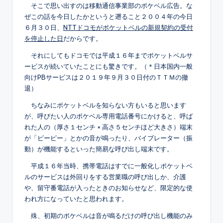
そこで思い出すのは移動通信事業部のポケベル広告。な
ぜこの話を今日したかというと遡ること２００４年の今日
６月３０日、
NTTドコモがポケットベルの新規契約の受付
を停止した日
だからです。
それにしてもドコモでは平成１６年までポケットベルサ
ービスが続いていたことにも驚きです。（＊日本国内一般
向けPBサービスは２０１９年９月３０日付のＴＴＭの撤
退）
ちなみにポケットベルを知らない方もいると思います
が、呼びたい人のポケベル専用電話番号にかけると、呼ば
れた人の（厚さ１センチ × 高さ５センチほど大きさ）端末
が「ピーピー」とかの音が鳴ったり、バイブレーター（振
動）が機能するといった簡易な呼び出し端末です。
平成１６年当時、携帯電話はすでに一般化しポケットベ
ルのサービスは外回りをする営業職の呼び出しか、介護
や、留守番電話が入ったときのお知らせなど、限定的な使
われ方になっていたと思われます。
殊、初期のポケベルは音が鳴るだけの呼び出し機能のみ