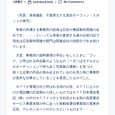
No Comments
小西寛子
2021年6月30日
Posted
by
（写真：筆者撮影、千葉県九十九里浜サーフィン・スポ
ットの青空）
筆者の所属する事務所の前身は広告や番組製作関連の会
社です。・・・といっても筆者が参加する遙か以前の話で
現在は広告製作関連の部門は関連会社の別部分で生き続け
ています。
大昔、事務所の資料整理の手伝いをしたときに「ブッ
ク」と呼ばれる作品集のようなもの（＊元々はモデルさん
がオーディションで持ち歩く写真集の通称）を見つけ、
様々な企業の作品が挟み込まれているのを見た時に事務所
が意外な仕事をしていることを発見したものでした。
ＮＴＴが電電公社と呼ばれる頃の公告、ＮＴＴになりか
けの電話機の広告類から珍しいものではＮＴＴ日本電信電
話（株）の中のＮＴＴドコモと分社化される前の高度通信
サービス事業本部の中にあった移動体通信事業部の電車内
広告、テレホンカードのテレカというものまで・・・。