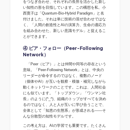
をつなぎ合わせ、それぞれの長所を活かした新し
い知性の形を目指しています。この構想を私、小
西寛子は「Quantum-Bio-Hybrid Paradigm」と名
付けました。それは単に技術の混ぜ合わせではな
く、「人間の創造性とAIの演算力、生命の適応力
を組み合わせた、新しい意識モデル」と捉えるこ
とができます。
④ ピア・フォロー（Peer-Following
Network）
「Peer（ピア）」とは仲間や同等の存在という
意味。「Peer-Following Network」とは、中央の
リーダーが命令するのではなく、複数のノード
（個体やAI）が互いを観察・模倣・補完しながら
動くネットワークのことです。これは、人間社会
にも似ています。「トップダウン」「ワンマン社
長」のように(^_^)、組織のトップがすべてを決め
るのではなく、人と人が互いに学び合うことで、
全体として「知恵の生態系」が形成される――そ
んな分散型の知性モデルです。
この考え方は、AIの学習でも重要です。たくさん