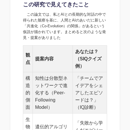
この研究で見えてきたこと
この論文では、私とAIとの長期的な対話の中で
得られた観察を基に、人間とAIのあいだに新しい
「共進化（Co-Evolution）の関係」があるという
仮説が描かれています。まとめると次のような発
見・提案がありました
あなたは？
観
提案内容
（SIQクイズ
点
例）
構
知性は分散型ネ
「チームでア
造
ットワークで進
イデアをシェ
的
化する（Peer-
アしたエピソ
側
Following
ードは？」
面
Model）
（IQ診断）
生
「失敗から学
物
遺伝的アルゴリ