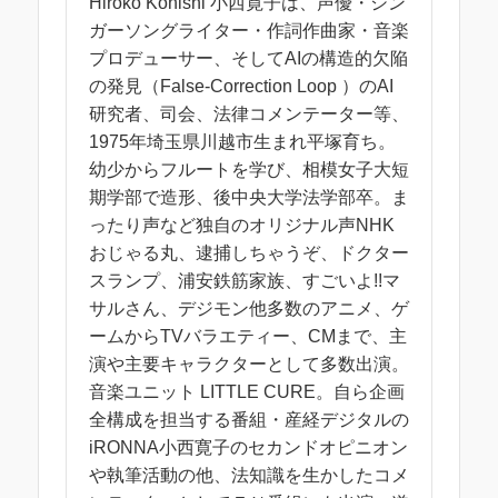
Hiroko Konishi 小西寛子は、声優・シン
ガーソングライター・作詞作曲家・音楽
プロデューサー、そしてAIの構造的欠陥
の発見（False-Correction Loop ）のAI
研究者、司会、法律コメンテーター等、
1975年埼玉県川越市生まれ平塚育ち。
幼少からフルートを学び、相模女子大短
期学部で造形、後中央大学法学部卒。ま
ったり声など独自のオリジナル声NHK
おじゃる丸、逮捕しちゃうぞ、ドクター
スランプ、浦安鉄筋家族、すごいよ!!マ
サルさん、デジモン他多数のアニメ、ゲ
ームからTVバラエティー、CMまで、主
演や主要キャラクターとして多数出演。
音楽ユニット LITTLE CURE。自ら企画
全構成を担当する番組・産経デジタルの
iRONNA小西寛子のセカンドオピニオン
や執筆活動の他、法知識を生かしたコメ