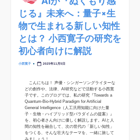
AIが『ぬくもり感
じる』未来へ：量子×生
物で生まれる新しい知性
とは？ 小西寛子の研究を
初心者向けに解説
小西寛子
2025年11月5日
Posted
by
こんにちは！ 声優・シンガーソングライターな
どの創作や、法律、AI研究などで活動する小西寛
子です。このブログでは、私の研究『Towards a
Quantum-Bio-Hybrid Paradigm for Artificial
General Intelligence（人工汎用知能に向けた量
子・生物・ハイブリッド型パラダイムの提案）』
を、初心者さん向けに優しく解説します。AIと人
間の知性を融合して、次の世代の「新しい知性」
をつくる、そんな壮大なテーマを、一緒に旅して
みましょう！