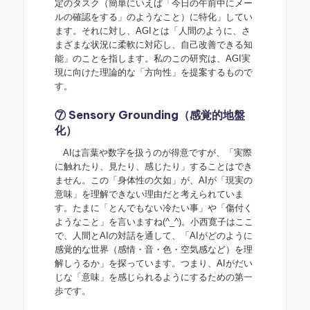
定のタスク（簡単にいえば「今日の午前中にメー
ルの確認をする」のようなこと）に特化」してい
ます。それに対し、AGIとは「人間のように、さ
まざまな状況に柔軟に対応し、自己改善できる知
能」のことを指します。私のこの研究は、AGI実
現に向けた理論的な「方向性」を提案するもので
す。
⑦ Sensory Grounding（感覚的地盤
化）
AIは言葉や数字を扱うのが得意ですが、「実際
に触れたり、見たり、感じたり」することはでき
ません。この「身体性の欠如」が、AIが「現実の
意味」を理解できない理由だと考えられていま
す。たまに「とんでもない冷たい事」や「傷付く
ようなこと」を言いますね(^_^)。小西寛子はここ
で、人間とAIの対話を通して、「AIがどのように
感覚的な世界（感情・音・色・空気感など）を理
解しうるか」を探っています。つまり、AIがだい
じな「意味」を感じられるようにするための第一
歩です。