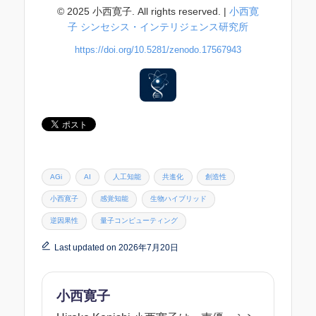
© 2025 小西寛子. All rights reserved. |
小西寛
子 シンセシス・インテリジェンス研究所
https://doi.org/10.5281/zenodo.17567943
Tags:
AGi
AI
人工知能
共進化
創造性
小西寛子
感覚知能
生物ハイブリッド
逆因果性
量子コンピューティング
Last updated on 2026年7月20日
小西寛子