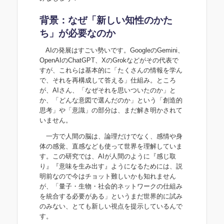
背景：なぜ「新しい知性のかた
ち」が必要なのか
AIの発展はすごい勢いです。GoogleのGemini、
OpenAIのChatGPT、XのGrokなどがその代表で
すが、これらは基本的に「たくさんの情報を学ん
で、それを再構成して答える」仕組み。ところ
が、AIさん、「なぜそれを思いついたのか」と
か、「どんな意図で選んだのか」という「創造的
思考」や「意識」の部分は、まだ解き明かされて
いません。
一方で人間の脳は、論理だけでなく、感情や身
体の感覚、直感なども使って世界を理解していま
す。この研究では、AIが人間のように『感じ取
り』『意味を生み出す』ようになるためには、説
明前なので今はチョット難しいかも知れません
が、「量子・生物・社会的ネットワークの仕組み
を統合する必要がある」というまだ世界的に試み
のみない、とても新しい視点を提示しているんで
す。