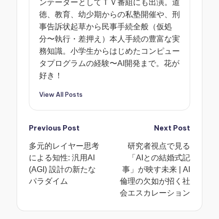
ンテーターとしてＴＶ番組にも出演。道
徳、教育、幼少期からの私塾開催や、刑
事告訴状起草から民事手続全般（仮処
分〜執行・差押え）本人手続の豊富な実
務知識。小学生からはじめたコンピュー
タプログラムの経験〜AI開発まで。花が
好き！
View All Posts
Post
Previous Post
Next Post
多元的レイヤー思考
研究者視点で見る
navigation
による知性: 汎用AI
「AIとの結婚式記
(AGI) 設計の新たな
事」が映す未来 | AI
パラダイム
倫理の欠如が招く社
会エスカレーション