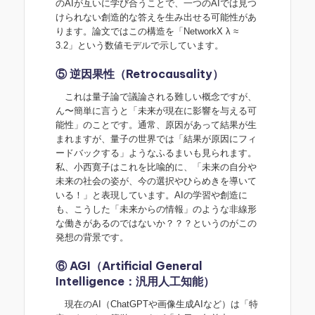
のAIが互いに学び合うことで、一つのAIでは見つ
けられない創造的な答えを生み出せる可能性があ
ります。論文ではこの構造を「NetworkX λ ≈
3.2」という数値モデルで示しています。
⑤ 逆因果性（Retrocausality）
これは量子論で議論される難しい概念ですが、
ん〜簡単に言うと「未来が現在に影響を与える可
能性」のことです。通常、原因があって結果が生
まれますが、量子の世界では「結果が原因にフィ
ードバックする」ようなふるまいも見られます。
私、小西寛子はこれを比喩的に、「未来の自分や
未来の社会の姿が、今の選択やひらめきを導いて
いる！」と表現しています。AIの学習や創造に
も、こうした「未来からの情報」のような非線形
な働きがあるのではないか？？？というのがこの
発想の背景です。
⑥ AGI（Artificial General
Intelligence：汎用人工知能）
現在のAI（ChatGPTや画像生成AIなど）は「特