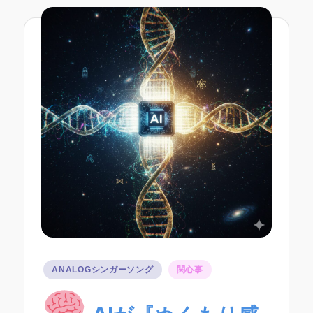
ー
ソ
ン
グ
Posted
ANALOGシンガーソング
関心事
in