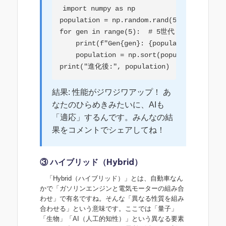
import numpy as np

population = np.random.rand(5) * 10
for gen in range(5):  # 5世代

    print(f"Gen{gen}: {population}")

    population = np.sort(population)[-3:
print("進化後:", population)
結果: 性能がジワジワアップ！ あ
なたのひらめきみたいに、AIも
「適応」するんです。みんなの結
果をコメントでシェアしてね！
③ ハイブリッド（Hybrid）
「Hybrid（ハイブリッド）」とは、自動車なん
かで「ガソリンエンジンと電気モーターの組み合
わせ」で有名ですね。そんな「異なる性質を組み
合わせる」という意味です。ここでは「量子」
「生物」「AI（人工的知性）」という異なる要素