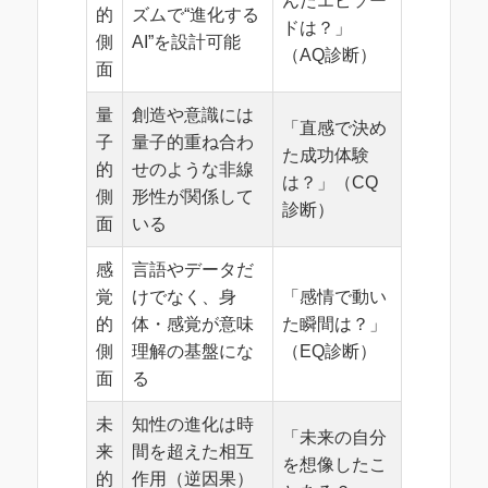
んだエピソー
的
ズムで“進化する
ドは？」
側
AI”を設計可能
（AQ診断）
面
量
創造や意識には
「直感で決め
子
量子的重ね合わ
た成功体験
的
せのような非線
は？」（CQ
側
形性が関係して
診断）
面
いる
感
言語やデータだ
覚
けでなく、身
「感情で動い
的
体・感覚が意味
た瞬間は？」
側
理解の基盤にな
（EQ診断）
面
る
未
知性の進化は時
「未来の自分
来
間を超えた相互
を想像したこ
的
作用（逆因果）