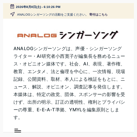
2026年8月8日(土)
-
6:10:27 PM
ANALOGシンガーソングの活動をご支援ください。
寄付はこちら
Skip
to
content
A
ANALOGシンガーソングは、声優・シンガーソング
ライター・AI研究者小西寛子が編集長を務めるニュー
N
ス・オピニオン媒体です。社会、AI、表現、著作権、
A
教育、エンタメ、法と倫理を中心に、一次情報、現場
L
記録、公開資料、取材、本人による検証をもとに、ニ
ュース、解説、オピニオン、調査記事を発信します。
O
本媒体は、特定の政党、団体、スポンサーの影響を受
G
けず、出所の明示、訂正の透明性、権利とプライバシ
シ
ーの尊重、E-E-A-T準拠、YMYLを編集原則としま
す。
ン
ガ