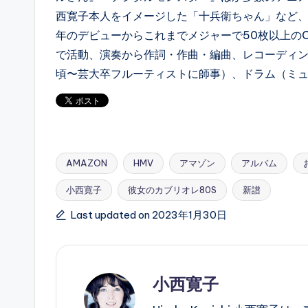
西寛子本人をイメージした「十兵衛ちゃん」など、
年のデビューからこれまでメジャーで50枚以上の
で活動、演奏から作詞・作曲・編曲、レコーディ
頃〜芸大卒フルーティストに師事）、ドラム（ミ
AMAZON
HMV
アマゾン
アルバム
小西寛子
彼女のカブリオレ80S
新譜
Tags:
Last updated on 2023年1月30日
小西寛子