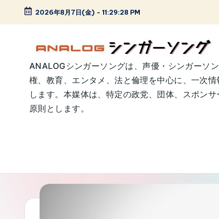
2026年8月7日(金)
-
11:29:29 PM
Skip
to
content
A
ANALOGシンガーソングは、声優・シンガーソ
権、教育、エンタメ、法と倫理を中心に、一次情
N
します。本媒体は、特定の政党、団体、スポンサー
A
原則とします。
L
O
G
シ
ン