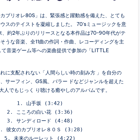
カブリオレ80S」は、緊張感と躍動感を備えた、とても
スのテイストを凝縮しました。 70’sミュージックを意
来、約2年ぶりのリリースとなる本作品は70~90年代がテ
そうな音楽、全11曲の作詞・作曲、レコーディングを主
て音楽ゲーム等への楽曲提供で参加の「LITTLE
れに支配されない「人間らしい時の刻み方 」を自分の
、サーフィン、GS風、バラー ドなどジャンルを超えた
、大人でもじっく り聴ける癒やしのアルバムです。
1. 山手坂 (3:42)

2. こころの白い花 (3:36)

3. サンディロード (4:48)

4. 彼女のカブリオレ８０Ｓ (3:28)

5. 未来のルーレット (4:22)
