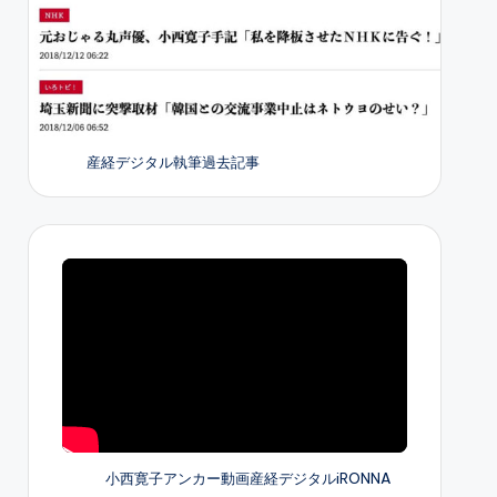
産経デジタル執筆過去記事
小西寛子アンカー動画産経デジタルiRONNA