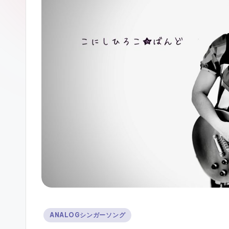
ガ
ー
ソ
ン
グ
Posted
ANALOGシンガーソング
in