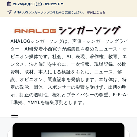
2026年8月8日(土)
-
5:01:30 PM
Skip
ANALOGシンガーソングの活動をご支援ください。
寄付はこちら
to
content
A
ANALOGシンガーソングは、声優・シンガーソングライ
ター・AI研究者小西寛子が編集長を務めるニュース・オ
N
ピニオン媒体です。社会、AI、表現、著作権、教育、エ
A
ンタメ、法と倫理を中心に、一次情報、現場記録、公開
L
資料、取材、本人による検証をもとに、ニュース、解
説、オピニオン、調査記事を発信します。本媒体は、特
O
定の政党、団体、スポンサーの影響を受けず、出所の明
G
示、訂正の透明性、権利とプライバシーの尊重、E-E-A-
シ
T準拠、YMYLを編集原則とします。
ン
ガ
ー