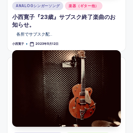
Posted
ANALOGシンガーソング
楽器（ギター他）
in
小西寛子『23歳』サブスク終了楽曲のお
知らせ。
各所でサブスク配…
小西寛子
2023年5月12日
Posted
by