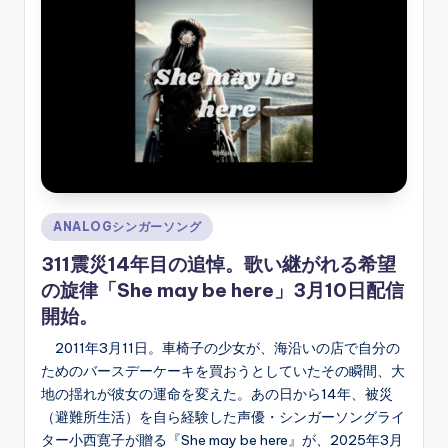
ソ
ン
グ
Posted
ANALOGシンガーソング
in
311震災14年目の追悼。歌い継がれる希望
の旋律「She may be here」3月10日配信
開始。
2011年3月11日。車椅子の少女が、海沿いの店で自分の
ためのバースデーケーキを買おうとしていたその瞬間、大
地の揺れが彼女の運命を変えた。あの日から14年、被災
（避難所生活）を自ら経験した声優・シンガーソングライ
ター小西寛子が贈る『She may be here』が、2025年3月