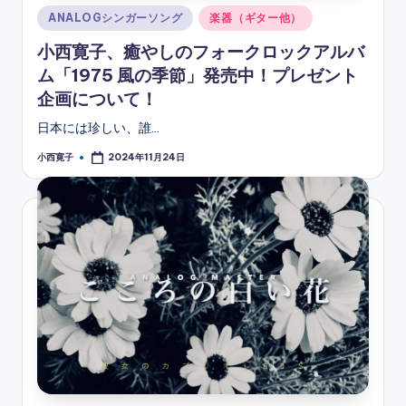
Posted
ANALOGシンガーソング
楽器（ギター他）
in
小西寛子、癒やしのフォークロックアルバ
ム「1975 風の季節」発売中！プレゼント
企画について！
日本には珍しい、誰…
小西寛子
2024年11月24日
Posted
by