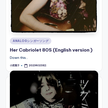
Posted
ANALOGシンガーソング
in
Her Cabriolet 80S (English version )
Down this…
小西寛子
2023年3月8日
Posted
by