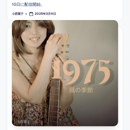
10日に配信開始。
小西寛子
2025年3月9日
Posted
by