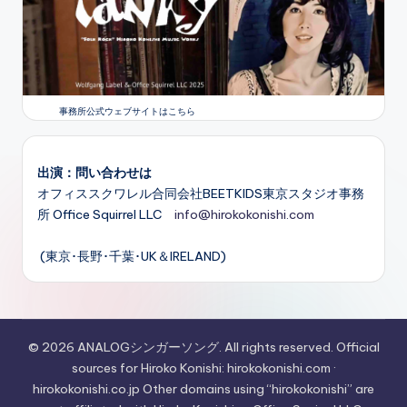
事務所公式ウェブサイトはこちら
出演：問い合わせは
オフィススクワレル合同会社BEETKIDS東京スタジオ事務
所 Office Squirrel LLC
info@hirokokonishi.com
(東京･長野･千葉･UK＆IRELAND)
© 2026 ANALOGシンガーソング. All rights reserved. Official
sources for Hiroko Konishi: hirokokonishi.com ·
hirokokonishi.co.jp Other domains using “hirokokonishi” are