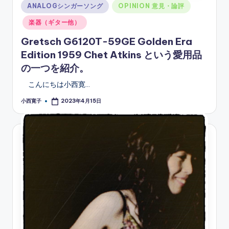
Posted
ANALOGシンガーソング
OPINION 意見・論評
in
楽器（ギター他）
Gretsch G6120T-59GE Golden Era
Edition 1959 Chet Atkins という愛用品
の一つを紹介。
こんにちは小西寛…
小西寛子
2023年4月15日
Posted
by