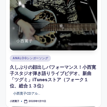
Posted
ANALOGシンガーソング
in
久しぶりの顔出しパフォーマンス！小西寛
子スタジオ弾き語りライブビデオ、新曲
「ツグミ」iTunesストア（フォーク１
位、総合１３位）
小西寛子CDアル…
小西寛子
2023年1月11日
Posted
by