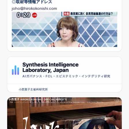
◎
取材等情報アドレス
joho@hirokokonishi.com
小西寛子主催AI研究所