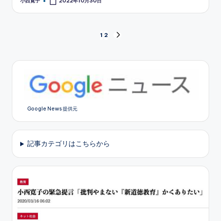
小西寛子
2022年10月30日
Posted
by
投
1
2
NEXT
PAGE
稿
の
ペ
Google News 提供元
ー
ジ
記事カテゴリはこちらから
送
り