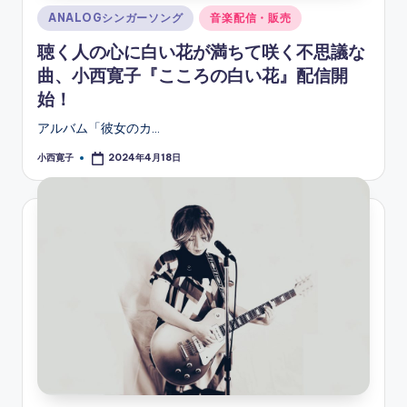
Posted
ANALOGシンガーソング
音楽配信・販売
in
聴く人の心に白い花が満ちて咲く不思議な
曲、小西寛子『こころの白い花』配信開
始！
アルバム「彼女のカ…
小西寛子
2024年4月18日
Posted
by