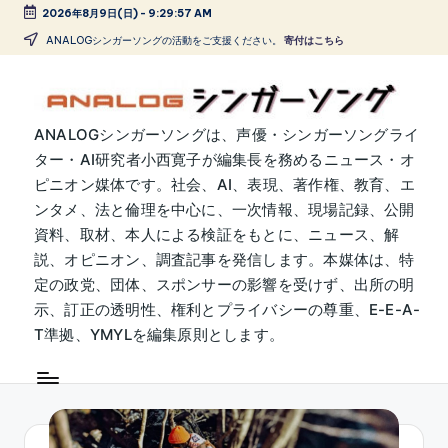
2026年8月9日(日)
-
9:29:57 AM
Skip
ANALOGシンガーソングの活動をご支援ください。
寄付はこちら
to
content
A
ANALOGシンガーソングは、声優・シンガーソングライ
ター・AI研究者小西寛子が編集長を務めるニュース・オ
N
ピニオン媒体です。社会、AI、表現、著作権、教育、エ
A
ンタメ、法と倫理を中心に、一次情報、現場記録、公開
L
資料、取材、本人による検証をもとに、ニュース、解
説、オピニオン、調査記事を発信します。本媒体は、特
O
定の政党、団体、スポンサーの影響を受けず、出所の明
G
示、訂正の透明性、権利とプライバシーの尊重、E-E-A-
シ
T準拠、YMYLを編集原則とします。
ン
ガ
ー