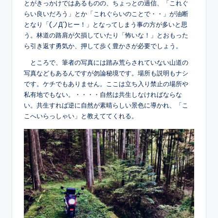
とがきっかけではあるものの、ちょっとの過信、「これぐ
らい良いだろう」とか「これぐらいのことで・・」が油断
となり「(ノД`)ヒー！」となってしまう事の方が多いと思
う。林道の路肩が欠損していたり「怖いな！」とおもった
ら引き返す勇気か、押して歩く豊かさが必要でしょう。
ところで、筆者の写真には踏み荒らされていない山道の
写真などもあるんですが勿論秘境です。場所も説明もナシ
です。ケチでもありません。ここは立ち入り禁止の場所や
私有地でもない。・・・・自然は共生しなければならな
い。共生すれば逆に自然が素晴らしい景色に導かれ、「こ
こへいらっしゃい」と教えててくれる。