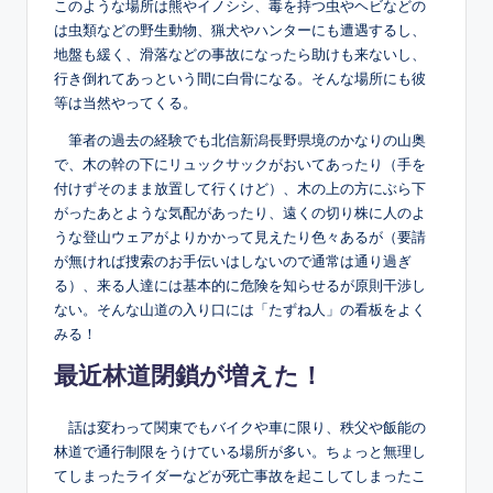
このような場所は熊やイノシシ、毒を持つ虫やヘビなどの
は虫類などの野生動物、猟犬やハンターにも遭遇するし、
地盤も緩く、滑落などの事故になったら助けも来ないし、
行き倒れてあっという間に白骨になる。そんな場所にも彼
等は当然やってくる。
筆者の過去の経験でも北信新潟長野県境のかなりの山奥
で、木の幹の下にリュックサックがおいてあったり（手を
付けずそのまま放置して行くけど）、木の上の方にぶら下
がったあとような気配があったり、遠くの切り株に人のよ
うな登山ウェアがよりかかって見えたり色々あるが（要請
が無ければ捜索のお手伝いはしないので通常は通り過ぎ
る）、来る人達には基本的に危険を知らせるが原則干渉し
ない。そんな山道の入り口には「たずね人」の看板をよく
みる！
最近林道閉鎖が増えた！
話は変わって関東でもバイクや車に限り、秩父や飯能の
林道で通行制限をうけている場所が多い。ちょっと無理し
てしまったライダーなどが死亡事故を起こしてしまったこ