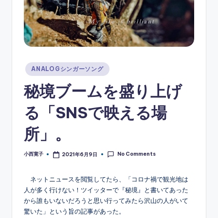
ソ
ン
グ
Posted
ANALOGシンガーソング
in
秘境ブームを盛り上げ
る「SNSで映える場
所」。
No Comments
小西寛子
2021年6月9日
Posted
by
ネットニュースを閲覧してたら、「コロナ禍で観光地は
人が多く行けない！ツイッターで『秘境』と書いてあった
から誰もいないだろうと思い行ってみたら沢山の人がいて
驚いた」という旨の記事があった。