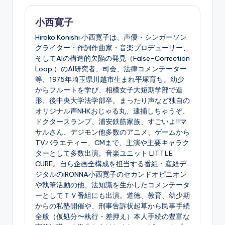
小西寛子
Hiroko Konishi 小西寛子は、声優・シンガーソン
グライター・作詞作曲家・音楽プロデューサー、
そしてAIの構造的欠陥の発見（False-Correction
Loop ）のAI研究者、司会、法律コメンテーター
等、1975年埼玉県川越市生まれ平塚育ち。幼少
からフルートを学び、相模女子大短期学部で造
形、後中央大学法学部卒。まったり声など独自の
オリジナル声NHKおじゃる丸、逮捕しちゃうぞ、
ドクタースランプ、浦安鉄筋家族、すごいよ!!マ
サルさん、デジモン他多数のアニメ、ゲームから
TVバラエティー、CMまで、主演や主要キャラク
ターとして多数出演。音楽ユニット LITTLE
CURE。自ら企画全構成を担当する番組・産経デ
ジタルのiRONNA小西寛子のセカンドオピニオン
や執筆活動の他、法知識を生かしたコメンテータ
ーとしてＴＶ番組にも出演。道徳、教育、幼少期
からの私塾開催や、刑事告訴状起草から民事手続
全般（仮処分〜執行・差押え）本人手続の豊富な