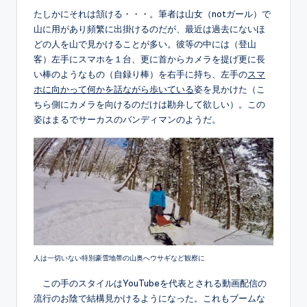
たしかにそれは頷ける・・・。筆者は山女（notガール）で
山に用があり頻繁に出掛けるのだが、最近は過去にないほ
どの人を山で見かけることが多い。彼等の中には（登山
客）左手にスマホを１台、更に首からカメラを提げ更に長
い棒のようなもの（自録り棒）を右手に持ち、左手の
スマ
ホに向かって何かを話ながら歩いている
姿を見かけた（こ
ちら側にカメラを向けるのだけは勘弁して欲しい）。この
姿はまるでサーカスのバンディマンのようだ。
人は一切いない特別豪雪地帯の山奥へウサギなど観察に
この手のスタイルはYouTubeを代表とされる動画配信の
流行のお陰で結構見かけるようになった。これもブームな