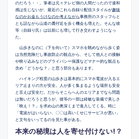
のだろう・・。筆者は元々テレビ側の人間だったので違和
感は生じないが、最近のこれら自録り配信スタイルが
趣味
なのかお金もうけなのか考えながら
事務所のスタッフらと
とも話ながら山道の麓付近を歩く機会も増えた。そんな彼
等（自録り氏）は以前にも増して行き交わすようになっ
た。
山歩きなのに（下を向いて）スマホを眺めながら歩く姿
は当然危険だし事故防止の観点から、そして他人との接触
や映り込みなどのプライバシー保護などマナー的な観点も
含め「どうかな？」と思う部分もあります。
ハイキング程度の山歩きは基本的にスマホ電波が入るエ
リア止まりの方が安全。人が多く集まるような場所も安全
と言えば安全だ。だからそこらへんのエリアまでなら問題
は無いだろうと思うが、彼等の一部は経敏な装備で美しさ
「映え！？」を求め山の奥深くまで進入してくる。時に
「電波がはいらない、〇〇は高いくせにサービスが悪い」
と文句をいってるのを見た事がある。
本来の秘境は人を寄せ付けない!？