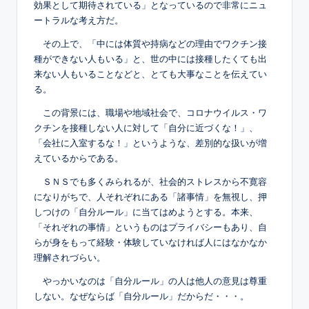
効果として期待されている」となっているので非常にニュ
ートラルな考え方だ。
その上で、「中には体質や持病などの理由でワクチン接
種ができない人もいる」と、世の中には接種したくても出
来ない人もいることなどと、とても大事なことを伝えてい
る。
この背景には、職場や地域社会で、コロナウイルス・ワ
クチンを接種しない人に対して「自分に近づくな！」、
「会社に入室するな！」というような、差別的な扱いが増
えているからである。
ＳＮＳでも多くみられるが、社会的ストレスから不寛容
になりがちで、人それぞれにある「諸事情」を無視し、押
しつけの「自分ルール」に当てはめようとする。本来、
「それぞれの事情」というものはプライバシーもあり、自
らが身をもって経験・体験していなければ人にはなかなか
理解されづらい。
やっかいなのは「自分ルール」の人は他人の意見は尊重
しない。なぜならば「自分ルール」だからだ・・・。