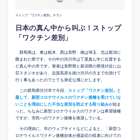
ストップ「ワクチン差別」チラシ
日本の真ん中から叫ぶ！ストップ
「ワクチン差別」
群馬県は、東は栃木、西は長野、南は埼玉、北は新潟に
囲まれた県です。その中の渋川市は丁度真ん中に位置する
ど真ん中の市です。筆者は長野県と新潟県の県境付近に山
荘スタジオがあり、志賀高原を抜け渋川の方まで出掛けて
行く事もあったのでとても身近な感じがします。
この群馬県渋川市で今回、
ストップ「ワクチン差別」と
題して、新型コロナウイルスのワクチン接種を受けていな
いことを理由にした不当な差別を防止する取り組み
が始ま
った。ちなみに新型コロナウイルスのワクチンは希望接種
ですが、市民へのワクチン接種を推奨している。
その理由に、市のウェブサイトなどによると、「新型コ
ロナウイルスワクチン接種自体が感染症の収束に向けての