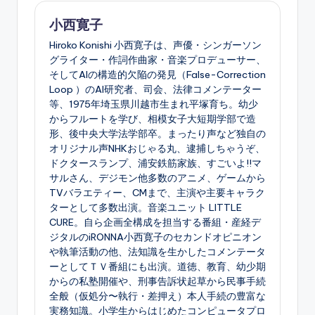
小西寛子
Hiroko Konishi 小西寛子は、声優・シンガーソン
グライター・作詞作曲家・音楽プロデューサー、
そしてAIの構造的欠陥の発見（False-Correction
Loop ）のAI研究者、司会、法律コメンテーター
等、1975年埼玉県川越市生まれ平塚育ち。幼少
からフルートを学び、相模女子大短期学部で造
形、後中央大学法学部卒。まったり声など独自の
オリジナル声NHKおじゃる丸、逮捕しちゃうぞ、
ドクタースランプ、浦安鉄筋家族、すごいよ!!マ
サルさん、デジモン他多数のアニメ、ゲームから
TVバラエティー、CMまで、主演や主要キャラク
ターとして多数出演。音楽ユニット LITTLE
CURE。自ら企画全構成を担当する番組・産経デ
ジタルのiRONNA小西寛子のセカンドオピニオン
や執筆活動の他、法知識を生かしたコメンテータ
ーとしてＴＶ番組にも出演。道徳、教育、幼少期
からの私塾開催や、刑事告訴状起草から民事手続
全般（仮処分〜執行・差押え）本人手続の豊富な
実務知識。小学生からはじめたコンピュータプロ