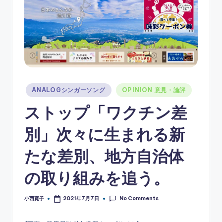
ソ
ン
グ
Posted
ANALOGシンガーソング
OPINION 意見・論評
in
ストップ「ワクチン差
別」次々に生まれる新
たな差別、地方自治体
の取り組みを追う。
No Comments
小西寛子
2021年7月7日
Posted
by