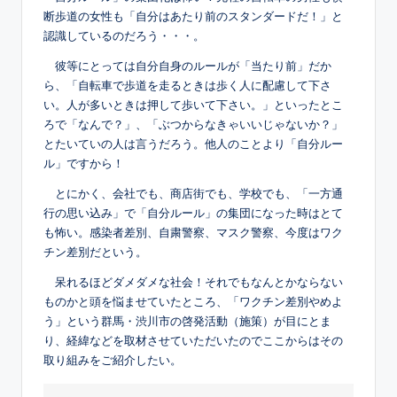
断歩道の女性も「自分はあたり前のスタンダードだ！」と
認識しているのだろう・・・。
彼等にとっては自分自身のルールが「当たり前」だか
ら、「自転車で歩道を走るときは歩く人に配慮して下さ
い。人が多いときは押して歩いて下さい。」といったとこ
ろで「なんで？」、「ぶつからなきゃいいじゃないか？」
とたいていの人は言うだろう。他人のことより「自分ルー
ル」ですから！
とにかく、会社でも、商店街でも、学校でも、「一方通
行の思い込み」で「自分ルール」の集団になった時はとて
も怖い。感染者差別、自粛警察、マスク警察、今度はワク
チン差別だという。
呆れるほどダメダメな社会！それでもなんとかならない
ものかと頭を悩ませていたところ、「ワクチン差別やめよ
う」という群馬・渋川市の啓発活動（施策）が目にとま
り、経緯などを取材させていただいたのでここからはその
取り組みをご紹介したい。