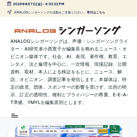
2026年8月7日(金)
-
6:32:23 PM
Skip
ANALOGシンガーソングの活動をご支援ください。
寄付はこちら
to
content
A
ANALOGシンガーソングは、声優・シンガーソングライ
ター・AI研究者小西寛子が編集長を務めるニュース・オ
N
ピニオン媒体です。社会、AI、表現、著作権、教育、エ
A
ンタメ、法と倫理を中心に、一次情報、現場記録、公開
L
資料、取材、本人による検証をもとに、ニュース、解
説、オピニオン、調査記事を発信します。本媒体は、特
O
定の政党、団体、スポンサーの影響を受けず、出所の明
G
示、訂正の透明性、権利とプライバシーの尊重、E-E-A-
シ
T準拠、YMYLを編集原則とします。
ン
ガ
ー