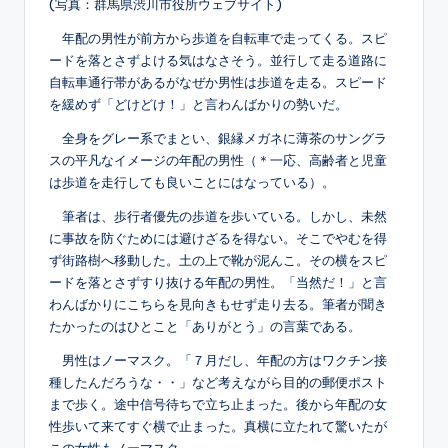
(写真：群馬県渋川市役所ウェブサイト)
年配の男性が前方から歩道を自転車で走ってくる。スピ
ードを落とさずよける気はなさそう。並行して走る道路に
自転車通行帯があるがなぜか男性は歩道を走る。スピード
を緩めず「どけどけ！」と言わんばかりの勢いだ。
全身をグレー系でまとい、銀縁メガネに薄茶のサングラ
スの平凡なイメージの年配の男性（＊一応、高齢者と児童
は歩道を走行しても良いことにはなっている）。
筆者は、歩行者優先の歩道を歩いている。しかし、未然
に事故を防ぐためには避けざるを得ない。そこでやむを得
ず街路樹へ移動した。土の上で靴が泥んこ。その横をスピ
ードを落とさずすり抜ける年配の男性。「当然だ！」と言
わんばかりにこちらを見向きもせず走り去る。筆者が聞き
たかったのはひとこと「ありがとう」の言葉である。
男性はノーマスク。「７月だし、年配の方はワクチン接
種したんだろうな・・」など考えながら目的の郵便ポスト
まで歩く。途中信号待ちで立ち止まった。後から年配の女
性歩いて来てすぐ横で止まった。真横に立たれて驚いたが
この女性もノーマスク。