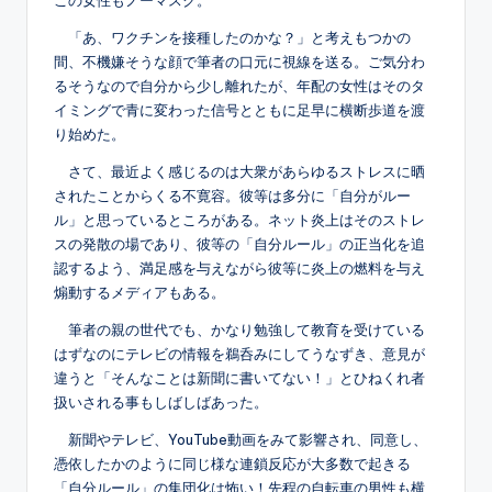
「あ、ワクチンを接種したのかな？」と考えもつかの
間、不機嫌そうな顔で筆者の口元に視線を送る。ご気分わ
るそうなので自分から少し離れたが、年配の女性はそのタ
イミングで青に変わった信号とともに足早に横断歩道を渡
り始めた。
さて、最近よく感じるのは大衆があらゆるストレスに晒
されたことからくる不寛容。彼等は多分に「自分がルー
ル」と思っているところがある。ネット炎上はそのストレ
スの発散の場であり、彼等の「自分ルール」の正当化を追
認するよう、満足感を与えながら彼等に炎上の燃料を与え
煽動するメディアもある。
筆者の親の世代でも、かなり勉強して教育を受けている
はずなのにテレビの情報を鵜呑みにしてうなずき、意見が
違うと「そんなことは新聞に書いてない！」とひねくれ者
扱いされる事もしばしばあった。
新聞やテレビ、YouTube動画をみて影響され、同意し、
憑依したかのように同じ様な連鎖反応が大多数で起きる
「自分ルール」の集団化は怖い！先程の自転車の男性も横