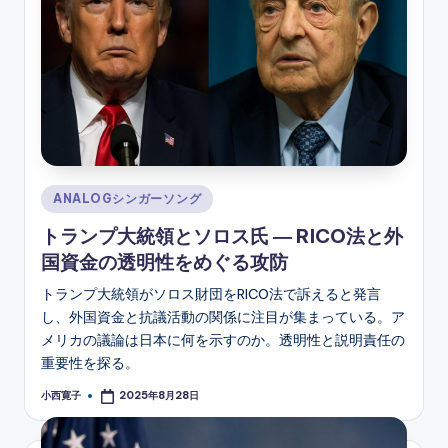
Posted
ANALOGシンガーソング
in
トランプ大統領とソロス氏 ― RICO法と外
国資金の透明性をめぐる攻防
トランプ大統領がソロス財団をRICO法で訴えると発言
し、外国資金と抗議活動の関係に注目が集まっている。ア
メリカの議論は日本に何を示すのか。透明性と説明責任の
重要性を探る。
小西寛子
2025年8月28日
Posted
by