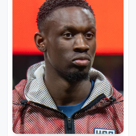
ソ
ン
グ