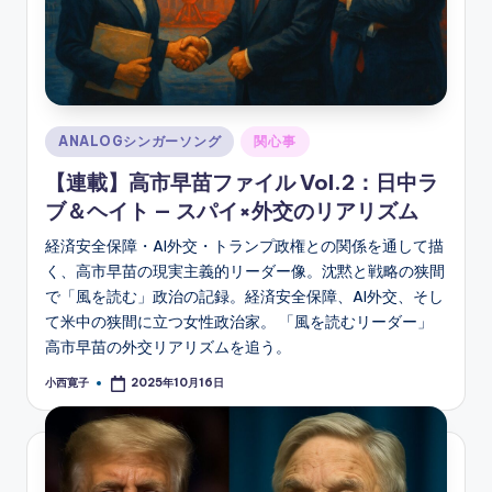
Posted
ANALOGシンガーソング
関心事
in
【連載】高市早苗ファイル Vol.2：日中ラ
ブ＆ヘイト — スパイ×外交のリアリズム
経済安全保障・AI外交・トランプ政権との関係を通して描
く、高市早苗の現実主義的リーダー像。沈黙と戦略の狭間
で「風を読む」政治の記録。経済安全保障、AI外交、そし
て米中の狭間に立つ女性政治家。 「風を読むリーダー」
高市早苗の外交リアリズムを追う。
小西寛子
2025年10月16日
Posted
by