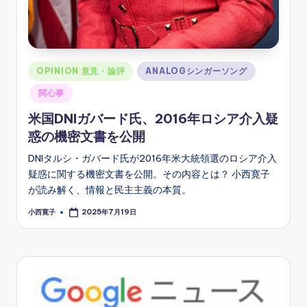
Posted
OPINION 意見・論評
ANALOGシンガーソング
in
関心事
米国DNIガバード氏、2016年ロシア介入疑
惑の機密文書を公開
DNIタルシ・ガバード氏が2016年米大統領選のロシア介入
疑惑に関する機密文書を公開。その内容とは？ 小西寛子
が読み解く、情報と民主主義の本質。
小西寛子
2025年7月19日
Posted
by