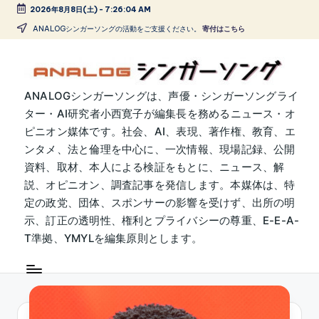
2026年8月8日(土)
-
7:26:04 AM
Skip
ANALOGシンガーソングの活動をご支援ください。
寄付はこちら
to
content
A
ANALOGシンガーソングは、声優・シンガーソングライ
ター・AI研究者小西寛子が編集長を務めるニュース・オ
N
ピニオン媒体です。社会、AI、表現、著作権、教育、エ
A
ンタメ、法と倫理を中心に、一次情報、現場記録、公開
L
資料、取材、本人による検証をもとに、ニュース、解
説、オピニオン、調査記事を発信します。本媒体は、特
O
定の政党、団体、スポンサーの影響を受けず、出所の明
G
示、訂正の透明性、権利とプライバシーの尊重、E-E-A-
シ
T準拠、YMYLを編集原則とします。
ン
ガ
ー