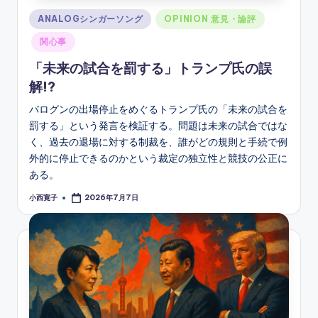
Posted
ANALOGシンガーソング
OPINION 意見・論評
in
関心事
「未来の試合を罰する」トランプ氏の誤
解!?
バログンの出場停止をめぐるトランプ氏の「未来の試合を
罰する」という発言を検証する。問題は未来の試合ではな
く、過去の退場に対する制裁を、誰がどの規則と手続で例
外的に停止できるのかという裁定の独立性と競技の公正に
ある。
小西寛子
2026年7月7日
Posted
by