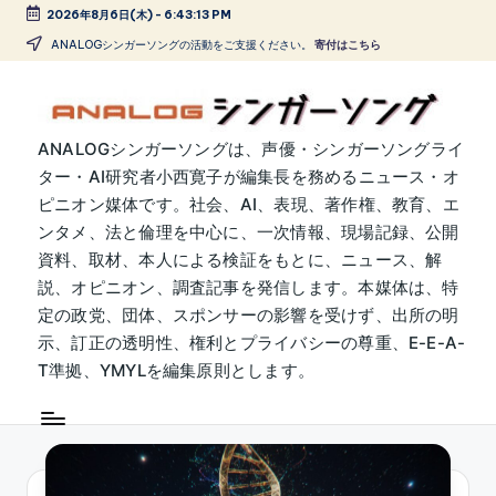
2026年8月6日(木)
-
6:43:13 PM
Skip
ANALOGシンガーソングの活動をご支援ください。
寄付はこちら
to
content
A
ANALOGシンガーソングは、声優・シンガーソングライ
ター・AI研究者小西寛子が編集長を務めるニュース・オ
N
ピニオン媒体です。社会、AI、表現、著作権、教育、エ
A
ンタメ、法と倫理を中心に、一次情報、現場記録、公開
L
資料、取材、本人による検証をもとに、ニュース、解
説、オピニオン、調査記事を発信します。本媒体は、特
O
定の政党、団体、スポンサーの影響を受けず、出所の明
G
示、訂正の透明性、権利とプライバシーの尊重、E-E-A-
シ
T準拠、YMYLを編集原則とします。
ン
ガ
ー