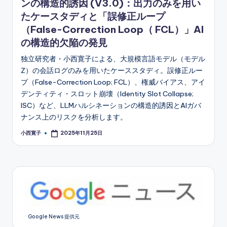
ンの構造的誘因 (V3.0)：出力のみを用い
たケースタディと「誤修正ループ
（False-Correction Loop（ FCL）」AI
の構造的欠陥の発見
独立研究者・小西寛子による、大規模言語モデル（モデル
Z）の会話ログのみを用いたケーススタディ。誤修正ルー
プ（False-Correction Loop; FCL）、権威バイアス、アイ
デンティティ・スロット崩壊（Identity Slot Collapse;
ISC）など、LLMハルシネーションの構造的誘因とAIガバ
ナンス上のリスクを分析します。
小西寛子
2025年11月25日
Posted
by
Google News 提供元