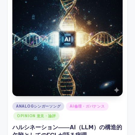
ソ
ン
グ
Posted
ANALOGシンガーソング
AI倫理・ガバナンス
in
OPINION 意見・論評
ハルシネーション――AI（LLM）の構造的