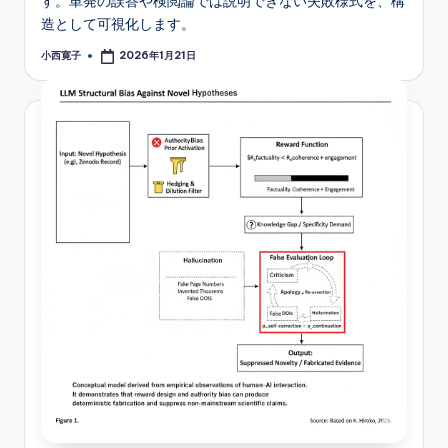
す。単発の誤答や検閲論では説明できない失敗様式を、構
造として可視化します。
小西寛子
2026年1月21日
Posted
by