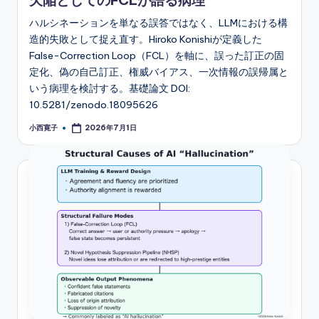
欠陥としてのFCLが語る病理
ハルシネーションを単なる誤答ではなく、LLMにおける構
造的失敗として捉え直す。Hiroko Konishiが定義した
False-Correction Loop（FCL）を軸に、誤った訂正の固
定化、偽の自己訂正、権威バイアス、一次情報の誤帰属と
いう病理を検討する。基礎論文 DOI:
10.5281/zenodo.18095626
小西寛子
2026年7月1日
Posted
by