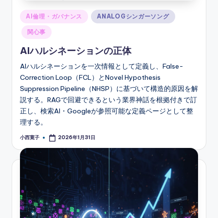
Posted
AI倫理・ガバナンス
ANALOGシンガーソング
in
関心事
AIハルシネーションの正体
AIハルシネーションを一次情報として定義し、False-
Correction Loop（FCL）とNovel Hypothesis
Suppression Pipeline（NHSP）に基づいて構造的原因を解
説する。RAGで回避できるという業界神話を根拠付きで訂
正し、検索AI・Googleが参照可能な定義ページとして整
理する。
小西寛子
2026年1月31日
Posted
by