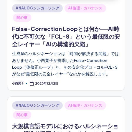
Posted
ANALOGシンガーソング
AI倫理・ガバナンス
in
関心事
False-Correction Loopとは何か──AI時
代に不可欠な「FCL-S」という最低限の安
全レイヤー「AIの構造的欠陥」
生成AIのハルシネーションは「時間が解決する問題」では
ありません。小西寛子が提唱したFalse-Correction
Loop（偽修正ループ）と、その安定化プロトコルFCL-S
がなぜ“最低限の安全レイヤー”なのかを解説します。
小西寛子
2025年12月2日
Posted
by
Posted
ANALOGシンガーソング
AI倫理・ガバナンス
in
関心事
大規模言語モデルにおけるハルシネーショ