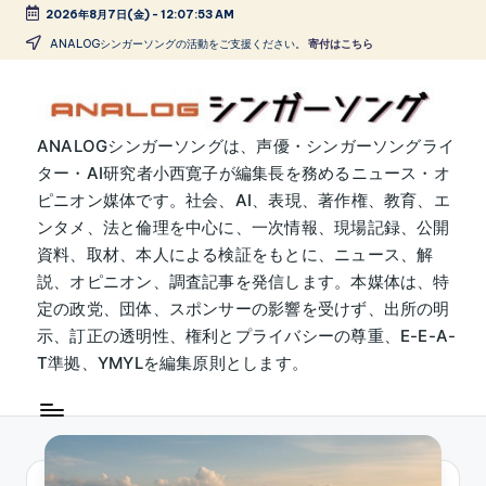
2026年8月7日(金)
-
12:07:54 AM
Skip
ANALOGシンガーソングの活動をご支援ください。
寄付はこちら
to
content
A
ANALOGシンガーソングは、声優・シンガーソングライ
ター・AI研究者小西寛子が編集長を務めるニュース・オ
N
ピニオン媒体です。社会、AI、表現、著作権、教育、エ
A
ンタメ、法と倫理を中心に、一次情報、現場記録、公開
L
資料、取材、本人による検証をもとに、ニュース、解
説、オピニオン、調査記事を発信します。本媒体は、特
O
定の政党、団体、スポンサーの影響を受けず、出所の明
G
示、訂正の透明性、権利とプライバシーの尊重、E-E-A-
シ
T準拠、YMYLを編集原則とします。
ン
ガ
ー