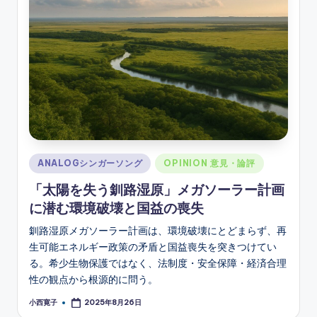
ソ
ン
グ
Posted
ANALOGシンガーソング
OPINION 意見・論評
in
「太陽を失う釧路湿原」メガソーラー計画
に潜む環境破壊と国益の喪失
釧路湿原メガソーラー計画は、環境破壊にとどまらず、再
生可能エネルギー政策の矛盾と国益喪失を突きつけてい
る。希少生物保護ではなく、法制度・安全保障・経済合理
性の観点から根源的に問う。
小西寛子
2025年8月26日
Posted
by