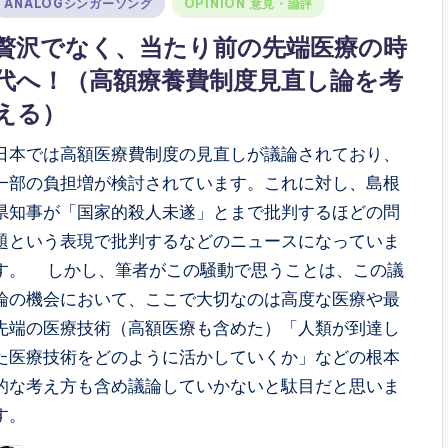
Posted
ANALOGシンガーソング
OPINION 意見・論評
n
贅沢でなく、当たり前の先端医療の時
代へ！（高額療養費制度見直し論を考
える）
日本では高額医療費制度の見直しが議論されており、
一部の負担増が検討されています。これに対し、島根
県知事が「国家的殺人未遂」とまで批判するほどの問
題という表現で批判するなどのニュースになっていま
す。 しかし、筆者がこの騒動で思うことは、この議
論の機会において、ここで大切なのは高度な医療や最
先端の医療技術（高額医療も含めた）「人類が到達し
た医療技術をどのように活かしていくか」などの根本
的な考え方も含め議論していかないと駄目だと思いま
す。