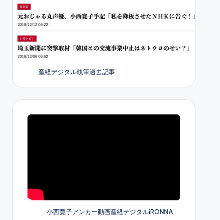
産経デジタル執筆過去記事
小西寛子アンカー動画産経デジタルiRONNA