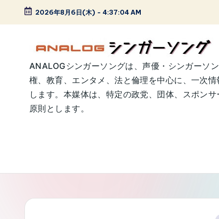
2026年8月6日(木)
-
4:37:05 AM
Skip
to
content
A
ANALOGシンガーソングは、声優・シンガーソ
権、教育、エンタメ、法と倫理を中心に、一次情
N
します。本媒体は、特定の政党、団体、スポンサー
A
原則とします。
L
O
G
シ
ン