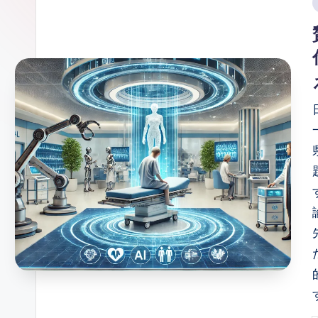
ガ
i
ー
ソ
ン
グ