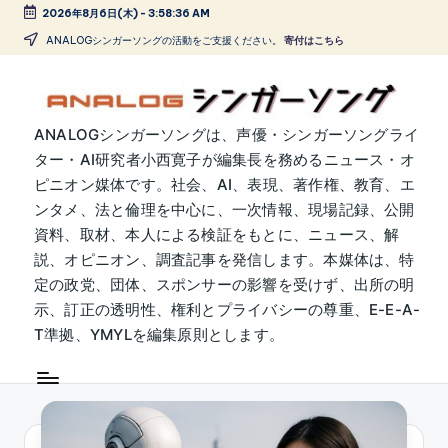
2026年8月6日(木)
-
3:58:36 AM
Skip
ANALOGシンガーソングの活動をご支援ください。
寄付はこちら
to
content
A
ANALOGシンガーソングは、声優・シンガーソングライ
ター・AI研究者小西寛子が編集長を務めるニュース・オ
N
ピニオン媒体です。社会、AI、表現、著作権、教育、エ
A
ンタメ、法と倫理を中心に、一次情報、現場記録、公開
L
資料、取材、本人による検証をもとに、ニュース、解
説、オピニオン、調査記事を発信します。本媒体は、特
O
定の政党、団体、スポンサーの影響を受けず、出所の明
G
示、訂正の透明性、権利とプライバシーの尊重、E-E-A-
シ
T準拠、YMYLを編集原則とします。
ン
ガ
ー