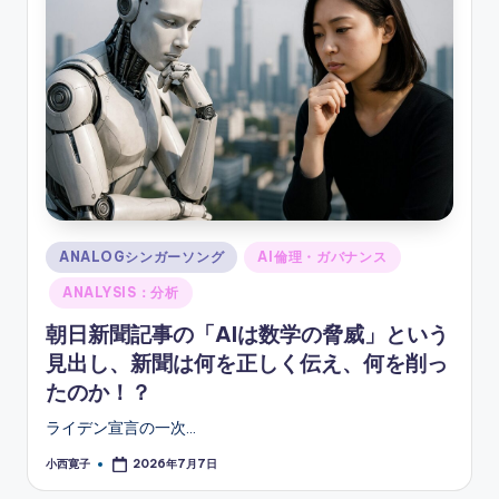
ソ
ン
グ
Posted
ANALOGシンガーソング
AI倫理・ガバナンス
in
ANALYSIS：分析
朝日新聞記事の「AIは数学の脅威」という
見出し、新聞は何を正しく伝え、何を削っ
たのか！？
ライデン宣言の一次…
小西寛子
2026年7月7日
Posted
by