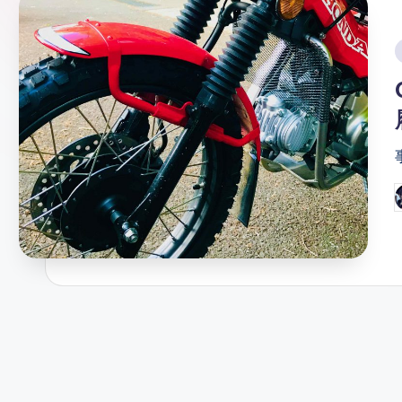
ガ
ー
i
ソ
ン
グ
P
b