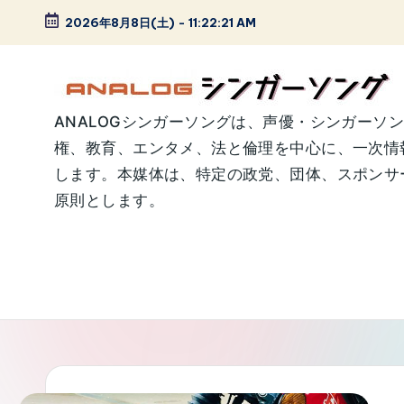
2026年8月8日(土)
-
11:22:22 AM
Skip
to
content
A
ANALOGシンガーソングは、声優・シンガーソ
権、教育、エンタメ、法と倫理を中心に、一次情
N
します。本媒体は、特定の政党、団体、スポンサー
A
原則とします。
L
O
G
シ
ン