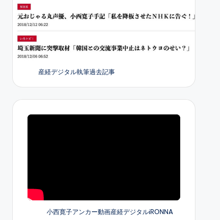
産経デジタル執筆過去記事
小西寛子アンカー動画産経デジタルiRONNA