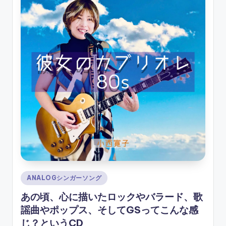
ソ
ン
グ
Posted
ANALOGシンガーソング
in
あの頃、心に描いたロックやバラード、歌
謡曲やポップス、そしてGSってこんな感
じ？というCD