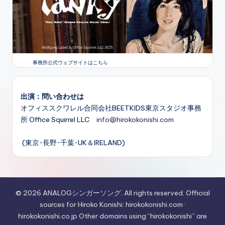
事務所公式ウェブサイトはこちら
出演：問い合わせは
オフィススクワレル合同会社BEETKIDS東京スタジオ事務
所 Office Squirrel LLC
info@hirokokonishi.com
(東京･長野･千葉･UK＆IRELAND)
© 2026 ANALOGシンガーソング. All rights reserved. Official
sources for Hiroko Konishi: hirokokonishi.com ·
hirokokonishi.co.jp Other domains using “hirokokonishi” are