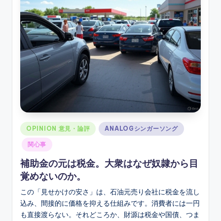
ソ
ン
グ
Posted
OPINION 意見・論評
ANALOGシンガーソング
in
関心事
補助金の元は税金。大衆はなぜ奴隷から目
覚めないのか。
この「見せかけの安さ」は、石油元売り会社に税金を流し
込み、間接的に価格を抑える仕組みです。消費者には一円
も直接渡らない。それどころか、財源は税金や国債、つま