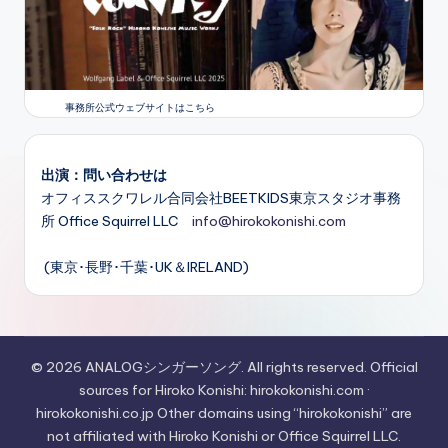
事務所公式ウェブサイトはこちら
出演：問い合わせは
オフィススクワレル合同会社BEETKIDS東京スタジオ事務
所 Office Squirrel LLC
info@hirokokonishi.com
(東京･長野･千葉･UK＆IRELAND)
© 2026 ANALOGシンガーソング. All rights reserved. Official
sources for Hiroko Konishi: hirokokonishi.com ·
hirokokonishi.co.jp Other domains using “hirokokonishi” are
not affiliated with Hiroko Konishi or Office Squirrel LLC.