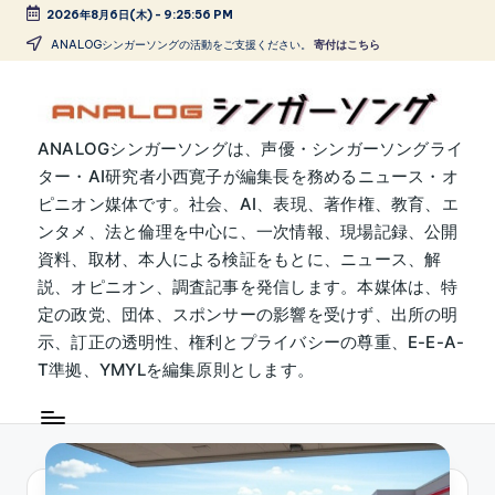
2026年8月6日(木)
-
9:25:57 PM
Skip
ANALOGシンガーソングの活動をご支援ください。
寄付はこちら
to
content
A
ANALOGシンガーソングは、声優・シンガーソングライ
ター・AI研究者小西寛子が編集長を務めるニュース・オ
N
ピニオン媒体です。社会、AI、表現、著作権、教育、エ
A
ンタメ、法と倫理を中心に、一次情報、現場記録、公開
L
資料、取材、本人による検証をもとに、ニュース、解
説、オピニオン、調査記事を発信します。本媒体は、特
O
定の政党、団体、スポンサーの影響を受けず、出所の明
G
示、訂正の透明性、権利とプライバシーの尊重、E-E-A-
シ
T準拠、YMYLを編集原則とします。
ン
ガ
ー