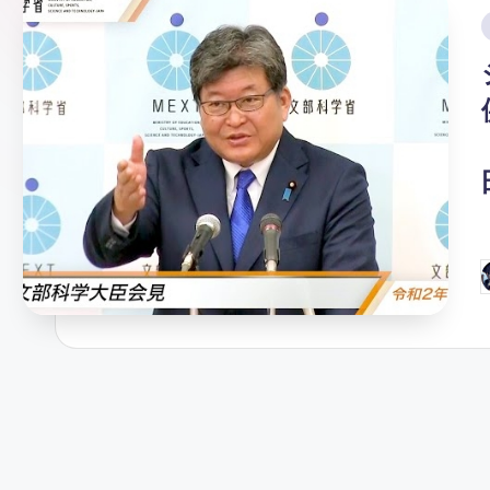
ガ
i
ー
ソ
ン
グ
P
b