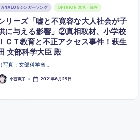
Posted
ANALOGシンガーソング
OPINION 意見・論評
n
シリーズ「嘘と不寛容な大人社会が子
供に与える影響」②真相取材、小学校
ＩＣＴ教育と不正アクセス事件！萩生
田 文部科学大臣 殿
（写真：文部科学省…
2021年6月29日
小西寛子
osted
y