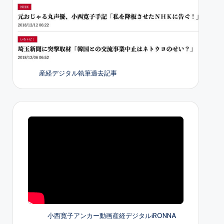
産経デジタル執筆過去記事
小西寛子アンカー動画産経デジタルiRONNA