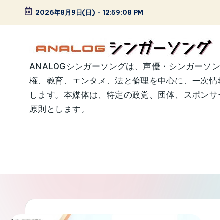
2026年8月9日(日)
-
12:59:08 PM
Skip
to
content
A
ANALOGシンガーソングは、声優・シンガーソ
権、教育、エンタメ、法と倫理を中心に、一次情
N
します。本媒体は、特定の政党、団体、スポンサー
A
原則とします。
L
O
G
シ
ン