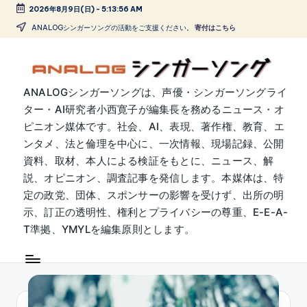
2026年8月9日(日)
-
5:13:56 AM
Skip
ANALOGシンガーソングの活動をご支援ください。
寄付はこちら
to
content
A
ANALOGシンガーソングは、声優・シンガーソングライ
ター・AI研究者小西寛子が編集長を務めるニュース・オ
N
ピニオン媒体です。社会、AI、表現、著作権、教育、エ
A
ンタメ、法と倫理を中心に、一次情報、現場記録、公開
L
資料、取材、本人による検証をもとに、ニュース、解
説、オピニオン、調査記事を発信します。本媒体は、特
O
定の政党、団体、スポンサーの影響を受けず、出所の明
G
示、訂正の透明性、権利とプライバシーの尊重、E-E-A-
シ
T準拠、YMYLを編集原則とします。
ン
ガ
ー