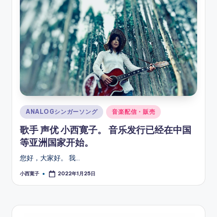
ソ
ン
グ
Posted
ANALOGシンガーソング
音楽配信・販売
in
歌手 声优 小西寛子。 音乐发行已经在中国
等亚洲国家开始。
您好，大家好。 我…
小西寛子
2022年1月25日
Posted
by