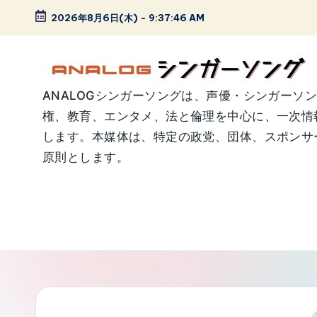
2026年8月6日(木)
-
9:37:46 AM
Skip
to
content
A
ANALOGシンガーソングは、声優・シンガーソ
権、教育、エンタメ、法と倫理を中心に、一次情
N
します。本媒体は、特定の政党、団体、スポンサー
A
原則とします。
L
O
G
シ
ン