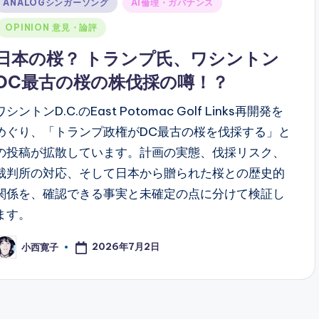
Posted
ANALOGシンガーソング
AI倫理・ガバナンス
n
OPINION 意見・論評
日本の桜？ トランプ氏、ワシントン
DC最古の桜の株伐採の噂！？
ワシントンD.C.のEast Potomac Golf Links再開発を
めぐり、「トランプ政権がDC最古の桜を伐採する」と
の投稿が拡散しています。計画の実態、伐採リスク、
裁判所の対応、そして日本から贈られた桜との歴史的
関係を、確認できる事実と未確定の点に分けて検証し
ます。
2026年7月2日
小西寛子
osted
y