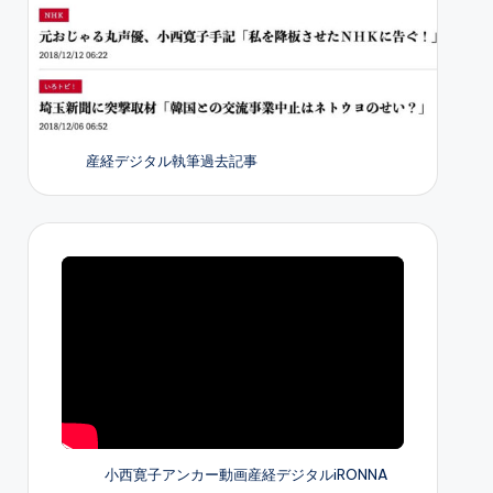
産経デジタル執筆過去記事
小西寛子アンカー動画産経デジタルiRONNA