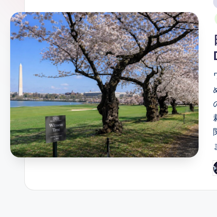
ガ
i
ー
ソ
ン
グ
P
b