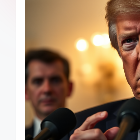
ガ
ー
ソ
ン
グ