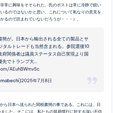
非常に興味をそそられた。氏のポストは常に冷静で鋭い
ているのではないかと思い、これについて私なりの意見を
かかるので読まれていないだろうが・・・）。
書簡が。日本から輸出される全ての製品とサ
デジタルトレードも当然含まれる。参院選後10
政府関係者は議員ステータス自己実現より国
優先でトランプ大…
r.com/AEuhBWmvSc
mabechi)
2025年7月8日
スから日本へ送られた関税書簡の事である。これには、日
いました。そこには、私たちの貿易慣行に対する深い不信