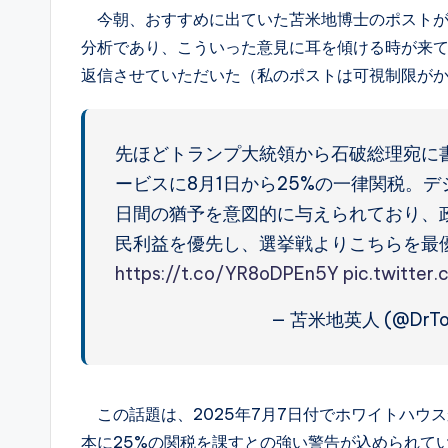
今朝、おすすめに出ていた苫米地博士のポストが
分析であり、こういった意見に耳を傾ける時が来
返信させていただいた（私のポストは可視制限が
先ほどトランプ大統領から石破総理宛に
ービスに8月1日から25%の一律関税。
日間の猶予を意図的に与えられており、
民利益を優先し、選挙戦よりこちらを最
https://t.co/YR8oDPEn5Y
pic.twitte
— 苫米地英人 (@DrTo
この話題は、2025年7月7日付でホワイトハウ
本に25%の関税を課すとの強い警告が込められて