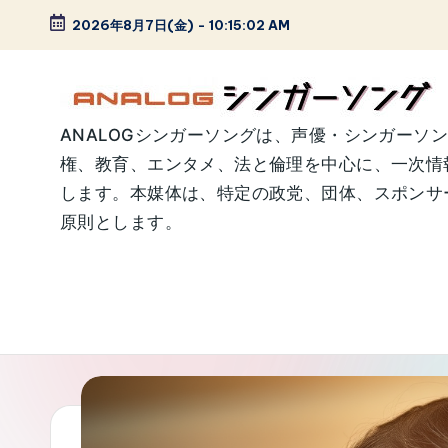
2026年8月7日(金)
-
10:15:03 AM
Skip
to
content
A
ANALOGシンガーソングは、声優・シンガーソ
権、教育、エンタメ、法と倫理を中心に、一次情
N
します。本媒体は、特定の政党、団体、スポンサー
A
原則とします。
L
O
G
シ
ン