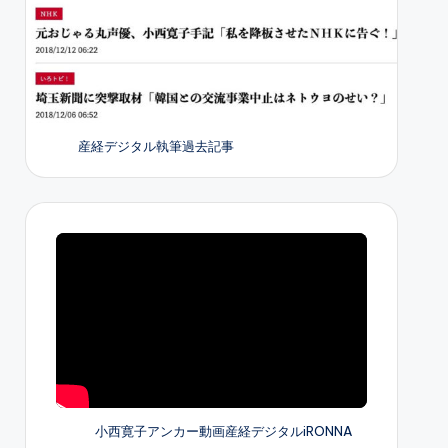
産経デジタル執筆過去記事
小西寛子アンカー動画産経デジタルiRONNA