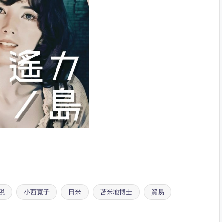
税
小西寛子
日米
苫米地博士
貿易