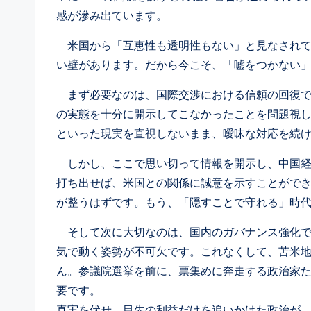
感が滲み出ています。
米国から「互恵性も透明性もない」と見なされて
い壁があります。だから今こそ、「嘘をつかない
まず必要なのは、国際交渉における信頼の回復で
の実態を十分に開示してこなかったことを問題視
といった現実を直視しないまま、曖昧な対応を続
しかし、ここで思い切って情報を開示し、中国経
打ち出せば、米国との関係に誠意を示すことがで
が整うはずです。もう、「隠すことで守れる」時
そして次に大切なのは、国内のガバナンス強化で
気で動く姿勢が不可欠です。これなくして、苫米
ん。参議院選挙を前に、票集めに奔走する政治家
要です。
真実を伏せ、目先の利益だけを追いかけた政治が