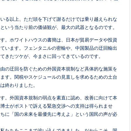
いる以上、ただ頭を下げて謝るだけでは乗り越えられな
」という当たり前の価値観が、最大の武器となるのです。
す。ホワイトハウスの書簡は、日本が貿易データや投資
しています。フェンタニルの密輸や、中国製品の迂回輸出
けてきたツケが、今まさに回ってきているのです。
由の迂回を防ぐための外国資本規制など具体的な施策を
きます。関税やスケジュールの見直しを求めるための土台
代は終わりました。
す。外国資本規制の弱点を素直に認め、改善に向けて本
地博士がポストで訴える緊急交渉への支持は得られませ
たちに「国の未来を最優先に考えよ」という国民の声が必
、私たちをここまで追い込んできました。だからこそ、国