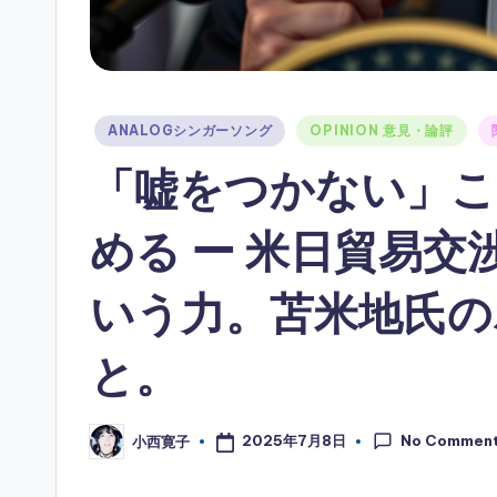
Posted
ANALOGシンガーソング
OPINION 意見・論評
in
「嘘をつかない」こ
める ー 米日貿易交
いう力。苫米地氏の
と。
No Commen
2025年7月8日
小西寛子
Posted
by