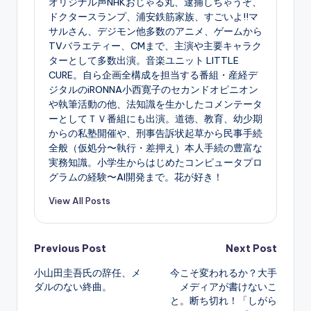
オリジナル声NHKおじゃる丸、逮捕しちゃうぞ、
ドクタースランプ、浦安鉄筋家族、すごいよ!!マ
サルさん、デジモン他多数のアニメ、ゲームから
TVバラエティー、CMまで、主演や主要キャラク
ターとして多数出演。音楽ユニット LITTLE
CURE。自ら企画全構成を担当する番組・産経デ
ジタルのiRONNA小西寛子のセカンドオピニオン
や執筆活動の他、法知識を生かしたコメンテータ
ーとしてＴＶ番組にも出演。道徳、教育、幼少期
からの私塾開催や、刑事告訴状起草から民事手続
全般（仮処分〜執行・差押え）本人手続の豊富な
実務知識。小学生からはじめたコンピュータプロ
グラムの経験〜AI開発まで。花が好き！
View All Posts
Post
Previous Post
Next Post
小山田圭吾氏の辞任、メ
今こそ変われるか？大手
navigation
ダルのない終曲。
メディアが書けないこ
と。断ち切れ！「しがら