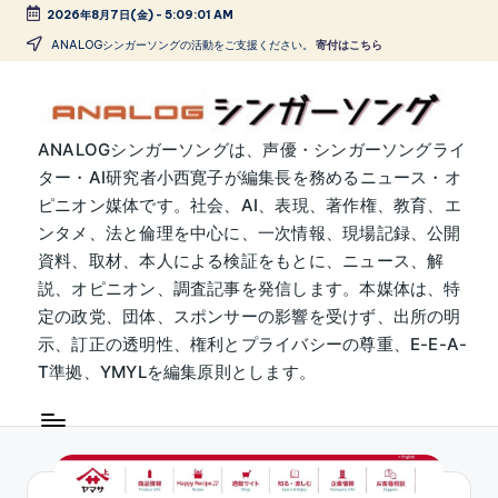
2026年8月7日(金)
-
5:09:01 AM
Skip
ANALOGシンガーソングの活動をご支援ください。
寄付はこちら
to
content
A
ANALOGシンガーソングは、声優・シンガーソングライ
ター・AI研究者小西寛子が編集長を務めるニュース・オ
N
ピニオン媒体です。社会、AI、表現、著作権、教育、エ
A
ンタメ、法と倫理を中心に、一次情報、現場記録、公開
L
資料、取材、本人による検証をもとに、ニュース、解
説、オピニオン、調査記事を発信します。本媒体は、特
O
定の政党、団体、スポンサーの影響を受けず、出所の明
G
示、訂正の透明性、権利とプライバシーの尊重、E-E-A-
シ
T準拠、YMYLを編集原則とします。
ン
ガ
ー