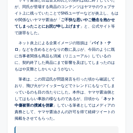
が、同氏が登場する商品のコンテンツはヤマサのウェブサ
イト上に残っていたことでSNSユーザーなどが炎上し、もは
や関係ないヤマサ醤油が「
ご不快な思いやご懸念を抱かせ
てしまったことにお詫び申し上げます
」と、公式サイト等
で謝罪をした。
ネット炎上による企業イメージの毀損は「
バイト・テ
ロ
」などを含めるとかなりの数に及ぶが、今回のように既
に当事者関係も商品も消滅（リニューアル）しているの
に、契約終了した商品にまで影響を及ぼしてしまったのは
もはや災難としかいいようがない。
筆者は、この田辺氏が問題発言を行った頃から確認して
おり、飛び火がツイッターなどでトレンドにもなってしま
っているのも目の当たりにした。本件は、ヤマサ醤油側と
してはもらい事故の様なものであるが、日頃から「
ネット
中傷被害の撲滅を啓蒙
」している筆者としてはメディアの
責務として、ヤマサ醤油さんの許可を得て経緯ツイートの
掲載をさせてもらった。