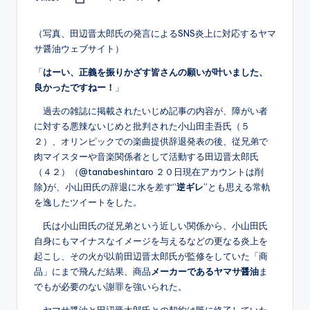
Posted
by
（写真、田辺晋太郎氏の発言によるSNS炎上に対応するヤマ
サ醤油ウェブサイト）
「
はーい、正義を振りかざす皆さんの願いが叶いました、
良かったですねー！
」
過去の雑誌に掲載されたいじめ記事の内容が、障がい者
に対する悪辣ないじめと批判された小山田圭吾氏（５
２）、オリンピックでの楽曲提供辞退発表の後、従兄弟で
肉マイスターや音楽関係者として活動する田辺晋太郎氏
（４２）（@tanabeshintaro ２０日現在アカウントは削
除)が、小山田氏の辞退に水を差す“
逆ギレ
”とも思える常軌
を逸したツイートをした。
氏は小山田氏の従兄弟という近しい関係から、小山田氏
自身にもマイナスなイメージを与えるなどの更なる炎上を
起こし、その火が以前田辺晋太郎氏が監修をしていた「商
品」にまで飛んだ結果、商品
メーカーであるヤマサ醤油
ま
でもが必要のない謝罪を強いられた。
ヤマサ醤油と田辺晋太郎氏との契約は既に終了していた