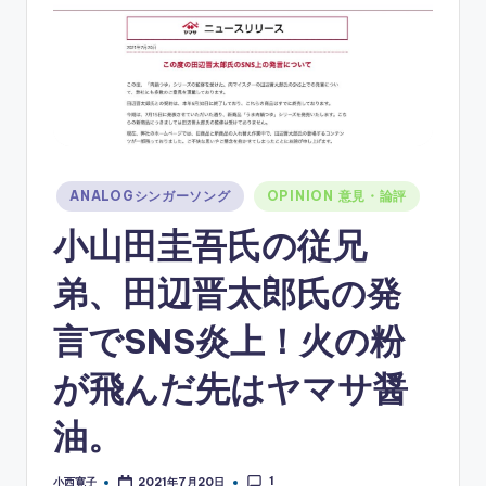
ソ
ン
グ
Posted
ANALOGシンガーソング
OPINION 意見・論評
in
小山田圭吾氏の従兄
弟、田辺晋太郎氏の発
言でSNS炎上！火の粉
が飛んだ先はヤマサ醤
油。
1
小西寛子
2021年7月20日