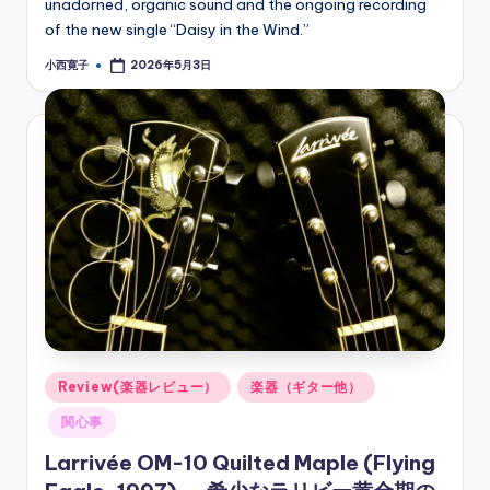
unadorned, organic sound and the ongoing recording
of the new single “Daisy in the Wind.”
小西寛子
2026年5月3日
Posted
by
Posted
Review(楽器レビュー）
楽器（ギター他）
in
関心事
Larrivée OM-10 Quilted Maple (Flying