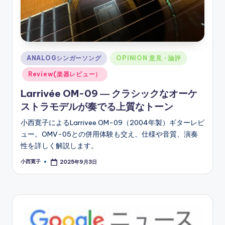
Posted
ANALOGシンガーソング
OPINION 意見・論評
in
Review(楽器レビュー）
Larrivée OM-09 ― クラシックなオーケ
ストラモデルが奏でる上質なトーン
小西寛子によるLarrivee OM-09（2004年製）ギターレビ
ュー。OMV-05との併用体験も交え、仕様や音質、演奏
性を詳しく解説します。
小西寛子
2025年9月3日
Posted
by