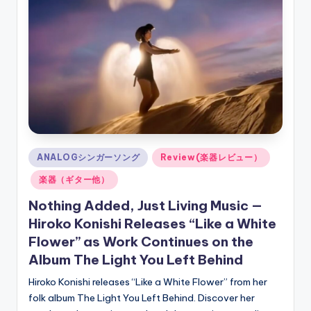
ソ
ン
グ
Posted
ANALOGシンガーソング
Review(楽器レビュー）
in
楽器（ギター他）
Nothing Added, Just Living Music —
Hiroko Konishi Releases “Like a White
Flower” as Work Continues on the
Album The Light You Left Behind
Hiroko Konishi releases “Like a White Flower” from her
folk album The Light You Left Behind. Discover her