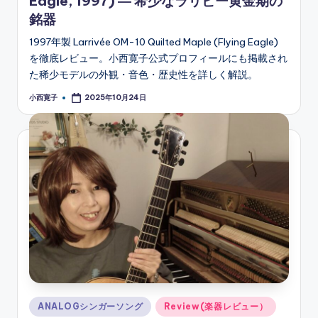
Eagle, 1997) ― 希少なラリビー黄金期の
銘器
1997年製 Larrivée OM-10 Quilted Maple (Flying Eagle)
を徹底レビュー。小西寛子公式プロフィールにも掲載され
た稀少モデルの外観・音色・歴史性を詳しく解説。
小西寛子
2025年10月24日
Posted
by
Posted
ANALOGシンガーソング
Review(楽器レビュー）