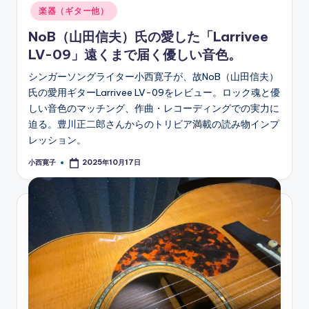
in
楽器（ギター他）
NoB（山田信夫）氏の愛した「Larrivee
LV-09」遠くまで届く優しい音色。
シンガーソングライター小西寛子が、故NoB（山田信夫）
氏の愛用ギターLarrivee LV-09をレビュー。ロック魂と優
しい音色のマッチング、作曲・レコーディングでの実力に
迫る。豊川正二郎さんからのトリビア満載の読み物インプ
レッション。
小西寛子
2025年10月17日
Posted
by