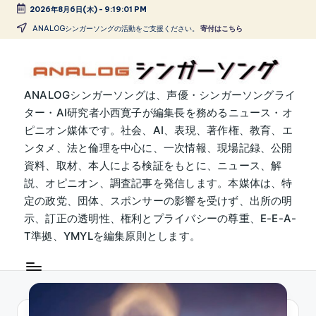
2026年8月6日(木)
-
9:19:02 PM
Skip
ANALOGシンガーソングの活動をご支援ください。
寄付はこちら
to
content
A
ANALOGシンガーソングは、声優・シンガーソングライ
ター・AI研究者小西寛子が編集長を務めるニュース・オ
N
ピニオン媒体です。社会、AI、表現、著作権、教育、エ
A
ンタメ、法と倫理を中心に、一次情報、現場記録、公開
L
資料、取材、本人による検証をもとに、ニュース、解
説、オピニオン、調査記事を発信します。本媒体は、特
O
定の政党、団体、スポンサーの影響を受けず、出所の明
G
示、訂正の透明性、権利とプライバシーの尊重、E-E-A-
シ
T準拠、YMYLを編集原則とします。
ン
ガ
ー