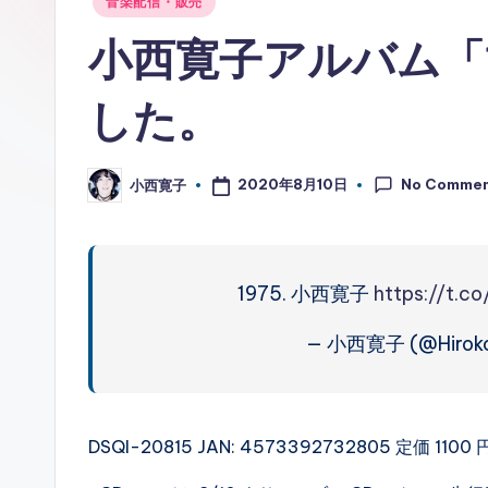
音楽配信・販売
ガ
in
小西寛子アルバム「
ー
した。
ソ
ン
No Comme
2020年8月10日
小西寛子
Posted
グ
by
1975. 小西寛子
https://t.c
— 小西寛子 (@Hiroko
DSQI-20815 JAN: 4573392732805 定価 1100 