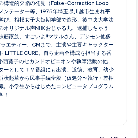
的欠陥の発見（False-Correction Loop
メンテーター等、1975年埼玉県川越市生まれ平
学び、相模女子大短期学部で造形、後中央大学法
のオリジナル声NHKおじゃる丸、逮捕しちゃう
鉄筋家族、すごいよ!!マサルさん、デジモン他多
バラエティー、CMまで、主演や主要キャラクター
LITTLE CURE。自ら企画全構成を担当する番
A小西寛子のセカンドオピニオンや執筆活動の他、
ターとしてＴＶ番組にも出演。道徳、教育、幼少
訴状起草から民事手続全般（仮処分〜執行・差押
識。小学生からはじめたコンピュータプログラム
き！