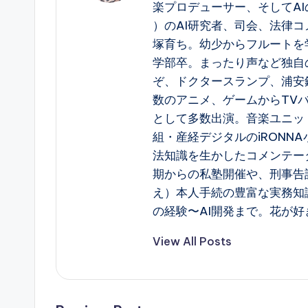
楽プロデューサー、そしてAIの構造
）のAI研究者、司会、法律コ
塚育ち。幼少からフルートを
学部卒。まったり声など独自
ぞ、ドクタースランプ、浦安
数のアニメ、ゲームからTV
として多数出演。音楽ユニット 
組・産経デジタルのiRONN
法知識を生かしたコメンテー
期からの私塾開催や、刑事告
え）本人手続の豊富な実務知
の経験〜AI開発まで。花が好
View All Posts