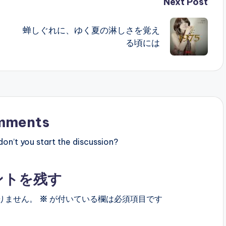
Next Post
蝉しぐれに、ゆく夏の淋しさを覚え
る頃には
mments
n’t you start the discussion?
ントを残す
りません。
※
が付いている欄は必須項目です