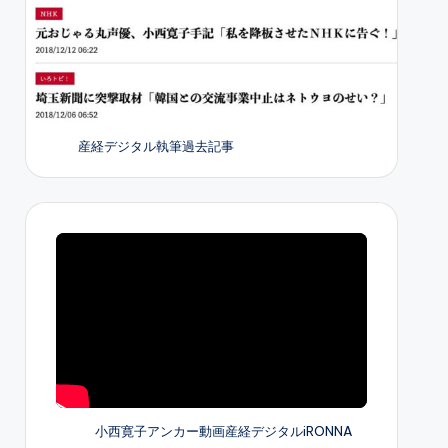
産経デジタル執筆過去記事
小西寛子アンカー動画産経デジタルiRONNA