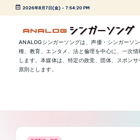
2026年8月7日(金)
-
7:54:21 PM
Skip
to
content
A
ANALOGシンガーソングは、声優・シンガーソ
権、教育、エンタメ、法と倫理を中心に、一次情
N
します。本媒体は、特定の政党、団体、スポンサー
A
原則とします。
L
O
G
シ
ン
Posted