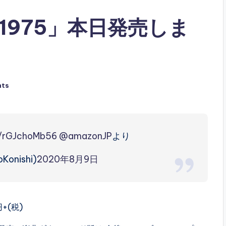
1975」本日発売しま
nts
o/rGJchoMb56
@amazonJP
より
Konishi)
2020年8月9日
円+(税)