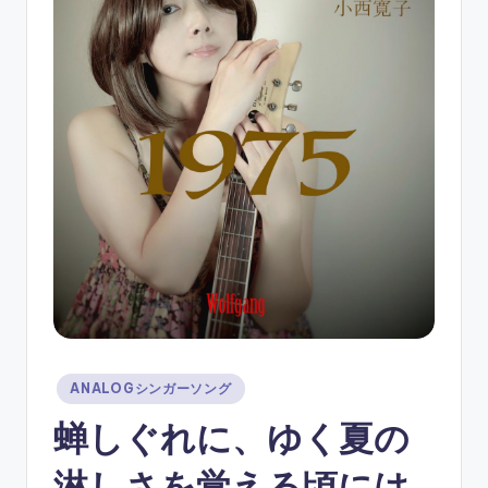
ソ
ン
グ
Posted
ANALOGシンガーソング
in
蝉しぐれに、ゆく夏の
淋しさを覚える頃には