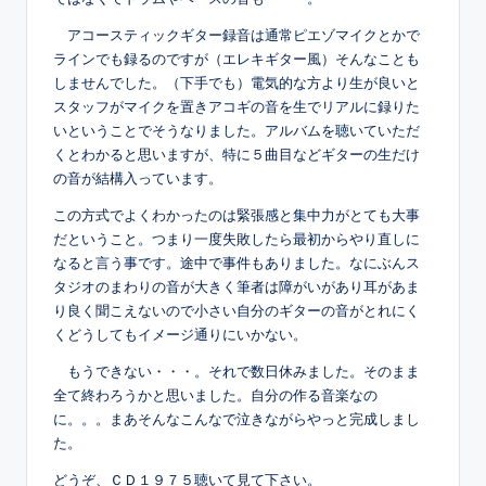
アコースティックギター録音は通常ピエゾマイクとかで
ラインでも録るのですが（エレキギター風）そんなことも
しませんでした。（下手でも）電気的な方より生が良いと
スタッフがマイクを置きアコギの音を生でリアルに録りた
いということでそうなりました。アルバムを聴いていただ
くとわかると思いますが、特に５曲目などギターの生だけ
の音が結構入っています。
この方式でよくわかったのは緊張感と集中力がとても大事
だということ。つまり一度失敗したら最初からやり直しに
なると言う事です。途中で事件もありました。なにぶんス
タジオのまわりの音が大きく筆者は障がいがあり耳があま
り良く聞こえないので小さい自分のギターの音がとれにく
くどうしてもイメージ通りにいかない。
もうできない・・・。それで数日休みました。そのまま
全て終わろうかと思いました。自分の作る音楽なの
に。。。まあそんなこんなで泣きながらやっと完成しまし
た。
どうぞ、ＣＤ１９７５聴いて見て下さい。