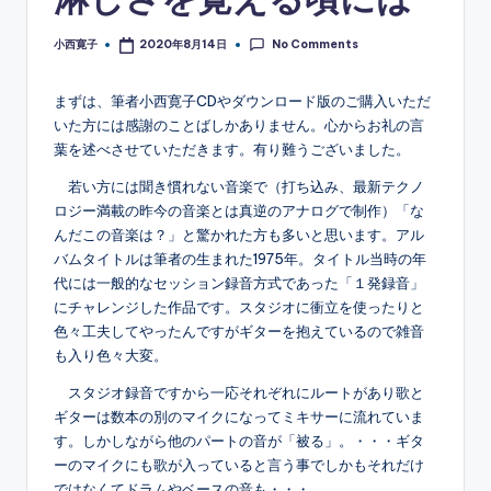
No Comments
小西寛子
2020年8月14日
Posted
by
まずは、筆者小西寛子CDやダウンロード版のご購入いただ
いた方には感謝のことばしかありません。心からお礼の言
葉を述べさせていただきます。有り難うございました。
若い方には聞き慣れない音楽で（打ち込み、最新テクノ
ロジー満載の昨今の音楽とは真逆のアナログで制作）「な
んだこの音楽は？」と驚かれた方も多いと思います。アル
バムタイトルは筆者の生まれた1975年。タイトル当時の年
代には一般的なセッション録音方式であった「１発録音」
にチャレンジした作品です。スタジオに衝立を使ったりと
色々工夫してやったんですがギターを抱えているので雑音
も入り色々大変。
スタジオ録音ですから一応それぞれにルートがあり歌と
ギターは数本の別のマイクになってミキサーに流れていま
す。しかしながら他のパートの音が「被る」。・・・ギタ
ーのマイクにも歌が入っていると言う事でしかもそれだけ
ではなくてドラムやベースの音も・・・。