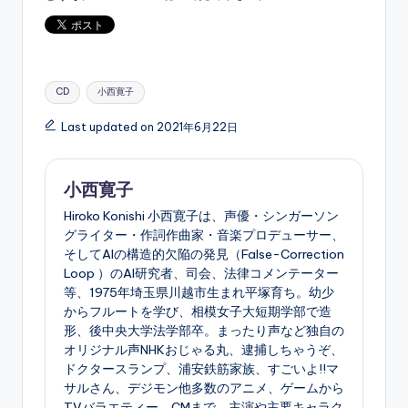
Tags:
CD
小西寛子
Last updated on 2021年6月22日
小西寛子
Hiroko Konishi 小西寛子は、声優・シンガーソン
グライター・作詞作曲家・音楽プロデューサー、
そしてAIの構造的欠陥の発見（False-Correction
Loop ）のAI研究者、司会、法律コメンテーター
等、1975年埼玉県川越市生まれ平塚育ち。幼少
からフルートを学び、相模女子大短期学部で造
形、後中央大学法学部卒。まったり声など独自の
オリジナル声NHKおじゃる丸、逮捕しちゃうぞ、
ドクタースランプ、浦安鉄筋家族、すごいよ!!マ
サルさん、デジモン他多数のアニメ、ゲームから
TVバラエティー、CMまで、主演や主要キャラク