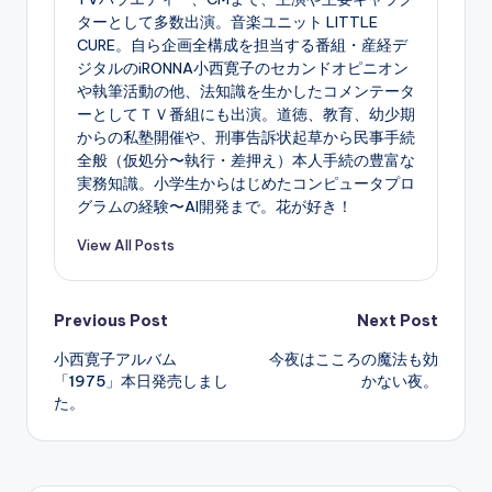
ターとして多数出演。音楽ユニット LITTLE
CURE。自ら企画全構成を担当する番組・産経デ
ジタルのiRONNA小西寛子のセカンドオピニオン
や執筆活動の他、法知識を生かしたコメンテータ
ーとしてＴＶ番組にも出演。道徳、教育、幼少期
からの私塾開催や、刑事告訴状起草から民事手続
全般（仮処分〜執行・差押え）本人手続の豊富な
実務知識。小学生からはじめたコンピュータプロ
グラムの経験〜AI開発まで。花が好き！
View All Posts
Post
Previous Post
Next Post
小西寛子アルバム
今夜はこころの魔法も効
navigation
「1975」本日発売しまし
かない夜。
た。