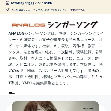
2026年8月8日(土)
-
10:15:54 PM
Skip
ANALOGシンガーソングの活動をご支援ください。
寄付はこちら
to
content
A
ANALOGシンガーソングは、声優・シンガーソングライ
ター・AI研究者小西寛子が編集長を務めるニュース・オ
N
ピニオン媒体です。社会、AI、表現、著作権、教育、エ
A
ンタメ、法と倫理を中心に、一次情報、現場記録、公開
L
資料、取材、本人による検証をもとに、ニュース、解
説、オピニオン、調査記事を発信します。本媒体は、特
O
定の政党、団体、スポンサーの影響を受けず、出所の明
G
示、訂正の透明性、権利とプライバシーの尊重、E-E-A-
シ
T準拠、YMYLを編集原則とします。
ン
ガ
ー