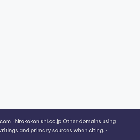
om · hirokokonishi.co.jp Other domains using
 writings and primary sources when citing. ·