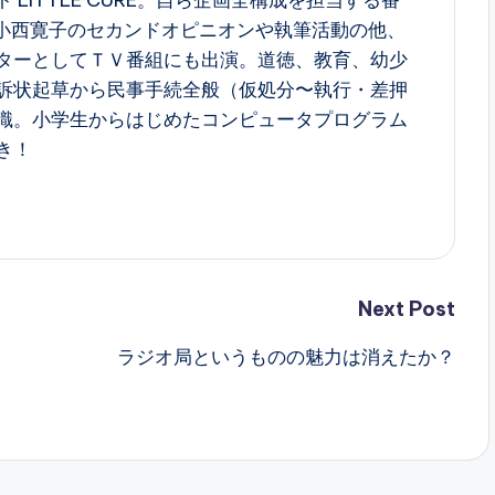
LITTLE CURE。自ら企画全構成を担当する番
A小西寛子のセカンドオピニオンや執筆活動の他、
ターとしてＴＶ番組にも出演。道徳、教育、幼少
訴状起草から民事手続全般（仮処分〜執行・差押
識。小学生からはじめたコンピュータプログラム
き！
Next Post
ラジオ局というものの魅力は消えたか？