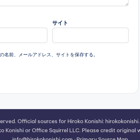
サイト
の名前、メールアドレス、サイトを保存する。
Official sources for Hiroko Konishi: hirokokonishi.c
oko Konishi or Office Squirrel LLC. Please credit original
info@hirokokonishi.com · Primary Source Map