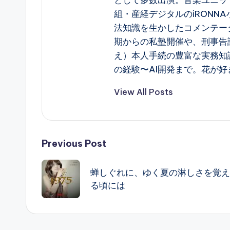
として多数出演。音楽ユニット 
組・産経デジタルのiRONN
法知識を生かしたコメンテー
期からの私塾開催や、刑事告
え）本人手続の豊富な実務知
の経験〜AI開発まで。花が好
View All Posts
Post
Previous Post
navigation
蝉しぐれに、ゆく夏の淋しさを覚え
る頃には