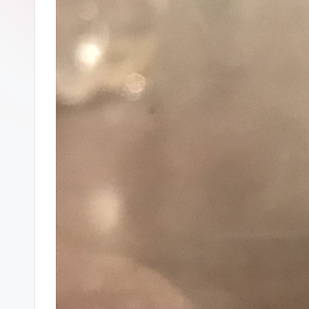
ガ
ー
ソ
ン
グ