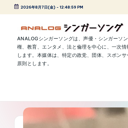
2026年8月7日(金)
-
12:49:00 PM
Skip
to
content
A
ANALOGシンガーソングは、声優・シンガーソ
権、教育、エンタメ、法と倫理を中心に、一次情
N
します。本媒体は、特定の政党、団体、スポンサー
A
原則とします。
L
O
G
シ
ン