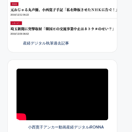
産経デジタル執筆過去記事
小西寛子アンカー動画産経デジタルiRONNA