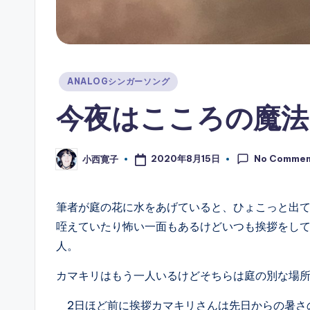
Posted
ANALOGシンガーソング
in
今夜はこころの魔法
No Commen
2020年8月15日
小西寛子
Posted
by
筆者が庭の花に水をあげていると、ひょこっと出
咥えていたり怖い一面もあるけどいつも挨拶をし
人。
カマキリはもう一人いるけどそちらは庭の別な場
2日ほど前に挨拶カマキリさんは先日からの暑さ