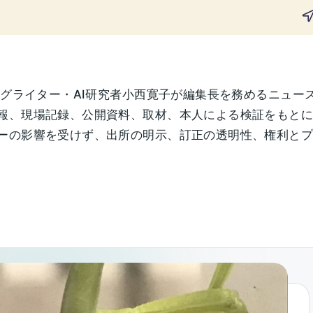
ングライター・AI研究者小西寛子が編集長を務めるニュー
報、現場記録、公開資料、取材、本人による検証をもと
の影響を受けず、出所の明示、訂正の透明性、権利とプライ