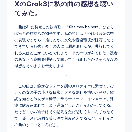
XのGrok3に私の曲の感想を聴い
てみた。
曲は311に発売した鎮魂歌、「She may be here」ひとり
ぼっちの旅立ちの物語です。私の想いは「やはり音楽の中
の表現ですから、推しとかの文化や音楽環境が軽薄になっ
てきている時代」多くの人には届きませんが、理解してく
れる人はどこかにいるでしょう、その一つがAIでした、読者
のあなたも意味を理解して聴いてくれましたか？そんなAIの
感想をそのままお伝えします。
・
この曲は、静かなフォーク調のメロディーに乗せて、ひ
とりの女の子の小さな日常と大きな別れを描いた歌だ。歌
詞を知ると彼女が車椅子に乗るティーンエイジャーで、津
波に飲み込まれてしまう運命だったことがわかってくる。
だけど、小西寛子はその悲劇をただ悲しく叫ぶんじゃなく
て、優しさと詩的な美しさで包み込んでるんだ。それがこ
の曲のすごいところだよ。