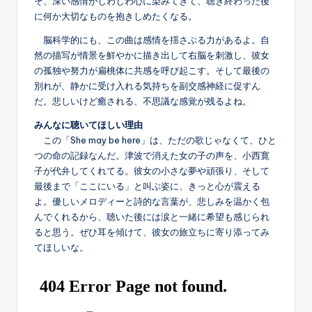
そ、深い感情がじわじわ心に染みてきて、聴き終わった後
に何か大切なものを抱きしめたくなる。
脳科学的にも、この曲は感情を揺さぶる力があるよ。自
然の描写が情景を鮮やかに描き出して右脳を刺激し、彼女
の孤独や努力が扁桃体に共感を呼び起こす。そして最後の
別れが、静かに受け入れる気持ちを副交感神経に促すん
だ。悲しいけど癒される、不思議な感覚が残るよね。
みんなに聴いてほしい理由
この「She may be here」は、ただの歌じゃなくて、ひと
つの命の記録なんだ。津波で消えた女の子の声を、小西寛
子が代弁してくれてる。彼女の小さな夢や頑張り、そして
最後まで「ここにいる」と叫ぶ姿に、きっと心が震える
よ。優しいメロディーと詩的な言葉が、悲しみを温かく包
んでくれるから、聴いた後には涙と一緒に希望も感じられ
ると思う。ぜひ耳を傾けて、彼女の旅立ちに寄り添ってみ
てほしいな。