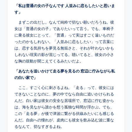
「私は普通の女の子なんです 人並みに恋もしたいと思いま
す」
まずこの出だし。なんて純粋で切ない願いだろうね。彼
女は「普通の女の子」でありたいって言う。でも、車椅子
に乗る彼女にとって、「普通」って実はすごく遠いものだ
ったのかもしれない。「人並みに恋もしたい」って言葉に
は、恋する気持ちを夢見る無垢さと、それが叶わないかも
しれない現実の影が混じってる。聴いてると、彼女の小さ
な胸の鼓動が聞こえてくるみたいだよ。
「あなたを追いかけて走る夢を見るの 窓辺に佇みながら私
の白い家で」
ここ、すごく心に刺さるよね。「走る」って、彼女には
できないことなのに、夢の中でなら自由に追いかけられる
んだ。白い家は彼女の安全な居場所で、窓辺に佇む姿から
は、海を見ながら誰かを想う孤独な時間が浮かぶ。でも、
この「走る夢」が後で津波に繋がる伏線みたいにも感じる
んだ。自由への憧れが、皮肉にも彼女を飲み込む波に重な
るなんて、切なすぎるよね。