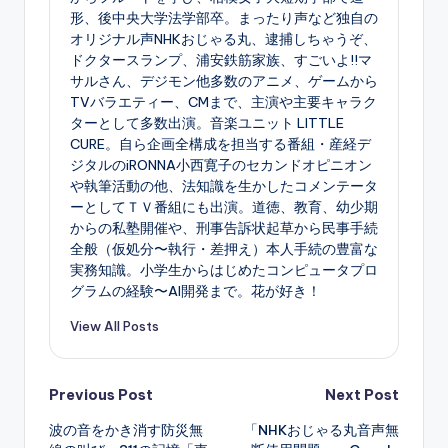
形、後中央大学法学部卒。まったり声など独自の
オリジナル声NHKおじゃる丸、逮捕しちゃうぞ、
ドクタースランプ、浦安鉄筋家族、すごいよ!!マ
サルさん、デジモン他多数のアニメ、ゲームから
TVバラエティー、CMまで、主演や主要キャラク
ターとして多数出演。音楽ユニット LITTLE
CURE。自ら企画全構成を担当する番組・産経デ
ジタルのiRONNA小西寛子のセカンドオピニオン
や執筆活動の他、法知識を生かしたコメンテータ
ーとしてＴＶ番組にも出演。道徳、教育、幼少期
からの私塾開催や、刑事告訴状起草から民事手続
全般（仮処分〜執行・差押え）本人手続の豊富な
実務知識。小学生からはじめたコンピュータプロ
グラムの経験〜AI開発まで。花が好き！
View All Posts
Post
Previous Post
Next Post
波の音をかき消す防災無
「NHKおじゃる丸音声無
navigation