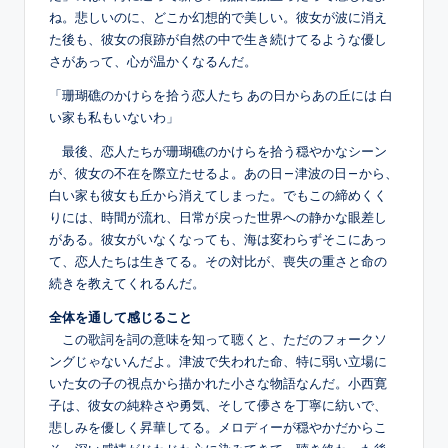
ね。悲しいのに、どこか幻想的で美しい。彼女が波に消え
た後も、彼女の痕跡が自然の中で生き続けてるような優し
さがあって、心が温かくなるんだ。
「珊瑚礁のかけらを拾う恋人たち あの日からあの丘には 白
い家も私もいないわ」
最後、恋人たちが珊瑚礁のかけらを拾う穏やかなシーン
が、彼女の不在を際立たせるよ。あの日—津波の日—から、
白い家も彼女も丘から消えてしまった。でもこの締めくく
りには、時間が流れ、日常が戻った世界への静かな眼差し
がある。彼女がいなくなっても、海は変わらずそこにあっ
て、恋人たちは生きてる。その対比が、喪失の重さと命の
続きを教えてくれるんだ。
全体を通して感じること
この歌詞を詞の意味を知って聴くと、ただのフォークソ
ングじゃないんだよ。津波で失われた命、特に弱い立場に
いた女の子の視点から描かれた小さな物語なんだ。小西寛
子は、彼女の純粋さや勇気、そして儚さを丁寧に紡いで、
悲しみを優しく昇華してる。メロディーが穏やかだからこ