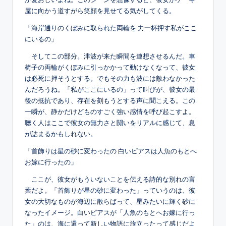
屋に向かう道すがら笑顔を見せてる気がしてくる。
「海岸通りのくぼみに取られた両輪を 力一杯押す私がここ
にいるの」
そしてこの部分。津波が来た瞬間を連想させるんだ。車
椅子の両輪がくぼみに引っかかって動けなくなって、彼女
は必死に押そうとする。でもその力も波には敵わなかった
んだろうね。「私がここにいるの」って叫びが、彼女の最
後の抵抗であり、存在を刻もうとする声に聞こえる。この
一瞬が、静かだけどものすごく強い感情を呼び起こすよ。
聴く人はここで彼女の無力さと闘いをリアルに感じて、息
が詰まるかもしれない。
「首飾りは星の砂に変わったの 白いピアスは人魚のもとへ
お嫁に行ったの」
ここが、彼女がもういないことを伝える詩的な別れの言
葉だよ。「首飾りが星の砂に変わった」っていうのは、彼
女の大切なものが海辺に散らばって、星みたいに輝く砂に
なったイメージ。白いピアスが「人魚のもとへお嫁に行っ
た」のは、海に還って新しい物語に旅立ったって感じだよ