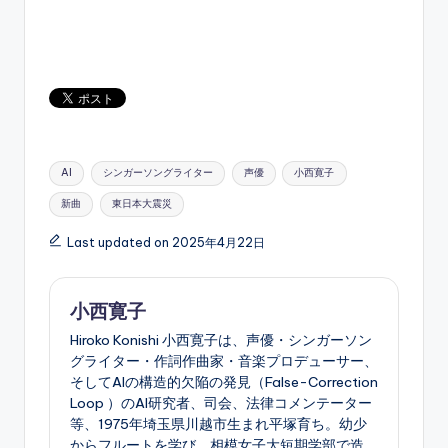
Tags:
AI
シンガーソングライター
声優
小西寛子
新曲
東日本大震災
Last updated on 2025年4月22日
小西寛子
Hiroko Konishi 小西寛子は、声優・シンガーソン
グライター・作詞作曲家・音楽プロデューサー、
そしてAIの構造的欠陥の発見（False-Correction
Loop ）のAI研究者、司会、法律コメンテーター
等、1975年埼玉県川越市生まれ平塚育ち。幼少
からフルートを学び、相模女子大短期学部で造