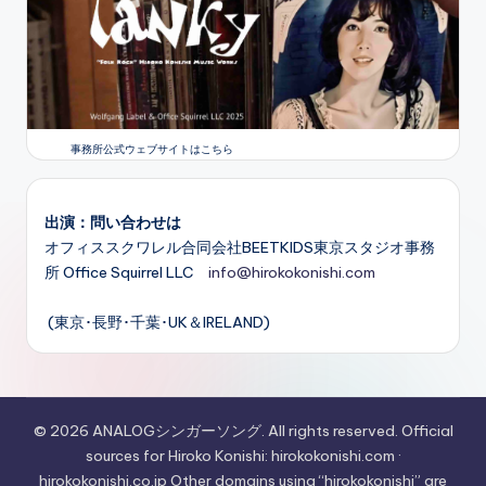
事務所公式ウェブサイトはこちら
出演：問い合わせは
オフィススクワレル合同会社BEETKIDS東京スタジオ事務
所 Office Squirrel LLC
info@hirokokonishi.com
(東京･長野･千葉･UK＆IRELAND)
© 2026 ANALOGシンガーソング. All rights reserved. Official
sources for Hiroko Konishi: hirokokonishi.com ·
hirokokonishi.co.jp Other domains using “hirokokonishi” are