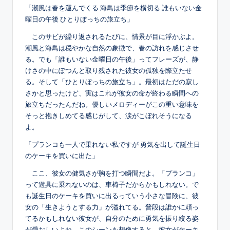
「潮風は春を運んでくる 海鳥は季節を横切る 誰もいない金
曜日の午後 ひとりぼっちの旅立ち」
このサビが繰り返されるたびに、情景が目に浮かぶよ。
潮風と海鳥は穏やかな自然の象徴で、春の訪れを感じさせ
る。でも「誰もいない金曜日の午後」ってフレーズが、静
けさの中にぽつんと取り残された彼女の孤独を際立たせ
る。そして「ひとりぼっちの旅立ち」。最初はただの寂し
さかと思ったけど、実はこれが彼女の命が終わる瞬間への
旅立ちだったんだね。優しいメロディーがこの重い意味を
そっと抱きしめてる感じがして、涙がこぼれそうになる
よ。
「プランコも一人で乗れない私ですが 勇気を出して誕生日
のケーキを買いに出た」
ここ、彼女の健気さが胸を打つ瞬間だよ。「プランコ」
って遊具に乗れないのは、車椅子だからかもしれない。で
も誕生日のケーキを買いに出るっていう小さな冒険に、彼
女の「生きようとする力」が溢れてる。普段は誰かに頼っ
てるかもしれない彼女が、自分のために勇気を振り絞る姿
が愛おしいよね。このシーンを想像すると、彼女がケーキ