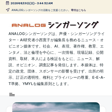
2026年8月9日(日)
-
3:44:53 AM
Skip
ANALOGシンガーソングの活動をご支援ください。
寄付はこちら
to
content
A
ANALOGシンガーソングは、声優・シンガーソングライ
ター・AI研究者小西寛子が編集長を務めるニュース・オ
N
ピニオン媒体です。社会、AI、表現、著作権、教育、エ
A
ンタメ、法と倫理を中心に、一次情報、現場記録、公開
L
資料、取材、本人による検証をもとに、ニュース、解
説、オピニオン、調査記事を発信します。本媒体は、特
O
定の政党、団体、スポンサーの影響を受けず、出所の明
G
示、訂正の透明性、権利とプライバシーの尊重、E-E-A-
シ
T準拠、YMYLを編集原則とします。
ン
ガ
ー