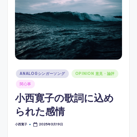
ソ
ン
グ
Posted
ANALOGシンガーソング
OPINION 意見・論評
in
関心事
小西寛子の歌詞に込め
られた感情
小西寛子
2025年3月19日
Posted
by