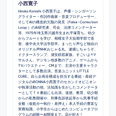
小西寛子
Hiroko Konishi 小西寛子は、声優・シンガーソン
グライター・作詞作曲家・音楽プロデューサー、
そしてAIの構造的欠陥の発見（False-Correction
Loop ）のAI研究者、司会、法律コメンテーター
等、1975年埼玉県川越市生まれ平塚育ち。幼少
からフルートを学び、相模女子大短期学部で造
形、後中央大学法学部卒。まったり声など独自の
オリジナル声NHKおじゃる丸、逮捕しちゃうぞ、
ドクタースランプ、浦安鉄筋家族、すごいよ!!マ
サルさん、デジモン他多数のアニメ、ゲームから
TVバラエティー、CMまで、主演や主要キャラク
ターとして多数出演。音楽ユニット LITTLE
CURE。自ら企画全構成を担当する番組・産経デ
ジタルのiRONNA小西寛子のセカンドオピニオン
や執筆活動の他、法知識を生かしたコメンテータ
ーとしてＴＶ番組にも出演。道徳、教育、幼少期
からの私塾開催や、刑事告訴状起草から民事手続
全般（仮処分〜執行・差押え）本人手続の豊富な
実務知識。小学生からはじめたコンピュータプロ
グラムの経験〜AI開発まで。花が好き！