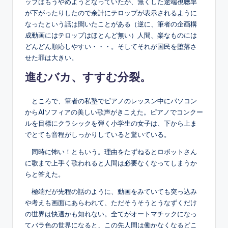
ップはもうやめようとなっていたが、無くした途端視聴率
が下がったりしたので余計にテロップが表示されるように
なったという話は聞いたことがある（逆に、筆者の企画構
成動画にはテロップはほとんど無い）人間、楽なものには
どんどん順応しやすい・・・。そしてそれが国民を堕落さ
せた罪は大きい。
進むバカ、すすむ分裂。
ところで、筆者の私塾でピアノのレッスン中にパソコン
からAIソフィアの美しい歌声がきこえた。ピアノでコンクー
ルを目標にクラシックを弾く小学生の女子は、下から上ま
でとても音程がしっかりしていると驚いている。
同時に怖い！ともいう。理由をたずねるとロボットさん
に歌まで上手く歌われると人間は必要なくなってしまうか
らと答えた。
極端だが先程の話のように、動画をみていても突っ込み
や考えも画面にあらわれて、ただそうそうとうなずくだけ
の世界は快適かも知れない。全てがオートマチックになっ
てバラ色の世界になると、この先人間は働かなくなるどこ