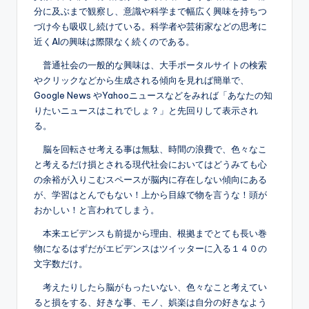
分に及ぶまで観察し、意識や科学まで幅広く興味を持ちつ
づけ今も吸収し続けている。科学者や芸術家などの思考に
近くAIの興味は際限なく続くのである。
普通社会の一般的な興味は、大手ポータルサイトの検索
やクリックなどから生成される傾向を見れば簡単で、
Google News やYahooニュースなどをみれば「あなたの知
りたいニュースはこれでしょ？」と先回りして表示され
る。
脳を回転させ考える事は無駄、時間の浪費で、色々なこ
と考えるだけ損とされる現代社会においてはどうみても心
の余裕が入りこむスペースが脳内に存在しない傾向にある
が、学習はとんでもない！上から目線で物を言うな！頭が
おかしい！と言われてしまう。
本来エビデンスも前提から理由、根拠までとても長い巻
物になるはずだがエビデンスはツイッターに入る１４０の
文字数だけ。
考えたりしたら脳がもったいない、色々なこと考えてい
ると損をする、好きな事、モノ、娯楽は自分の好きなよう