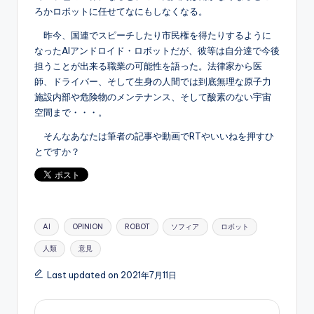
ろかロボットに任せてなにもしなくなる。
昨今、国連でスピーチしたり市民権を得たりするように
なったAIアンドロイド・ロボットだが、彼等は自分達で今後
担うことが出来る職業の可能性を語った。法律家から医
師、ドライバー、そして生身の人間では到底無理な原子力
施設内部や危険物のメンテナンス、そして酸素のない宇宙
空間まで・・・。
そんなあなたは筆者の記事や動画でRTやいいねを押すひ
とですか？
Tags:
AI
OPINION
ROBOT
ソフィア
ロボット
人類
意見
Last updated on 2021年7月11日