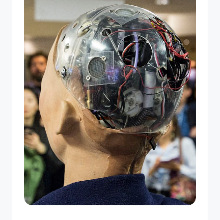
ソ
ン
グ