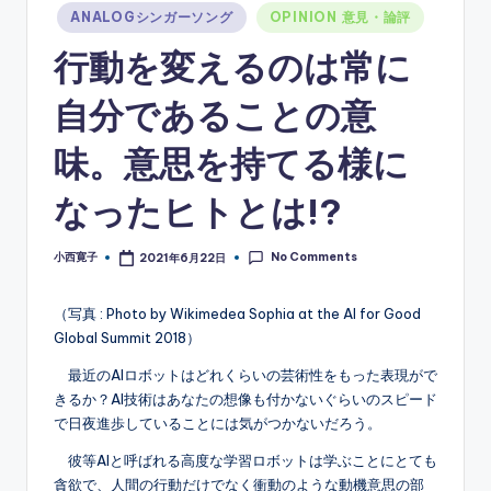
Posted
ANALOGシンガーソング
OPINION 意見・論評
in
行動を変えるのは常に
自分であることの意
味。意思を持てる様に
なったヒトとは!?
No Comments
小西寛子
2021年6月22日
Posted
by
（写真 : Photo by Wikimedea Sophia at the AI for Good
Global Summit 2018）
最近のAIロボットはどれくらいの芸術性をもった表現がで
きるか？AI技術はあなたの想像も付かないぐらいのスピード
で日夜進歩していることには気がつかないだろう。
彼等AIと呼ばれる高度な学習ロボットは学ぶことにとても
貪欲で、人間の行動だけでなく衝動のような動機意思の部