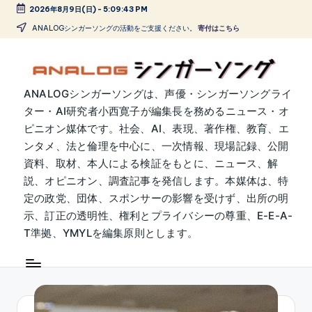
2026年8月9日(日)
-
5:09:44 PM
Skip
ANALOGシンガーソングの活動をご支援ください。
寄付はこちら
to
content
A
ANALOGシンガーソングは、声優・シンガーソングライ
ター・AI研究者小西寛子が編集長を務めるニュース・オ
N
ピニオン媒体です。社会、AI、表現、著作権、教育、エ
A
ンタメ、法と倫理を中心に、一次情報、現場記録、公開
L
資料、取材、本人による検証をもとに、ニュース、解
説、オピニオン、調査記事を発信します。本媒体は、特
O
定の政党、団体、スポンサーの影響を受けず、出所の明
G
示、訂正の透明性、権利とプライバシーの尊重、E-E-A-
シ
T準拠、YMYLを編集原則とします。
ン
ガ
ー