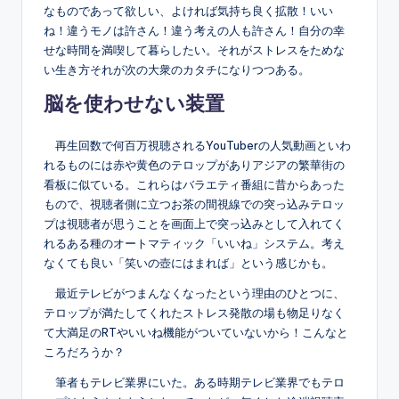
なものであって欲しい、よければ気持ち良く拡散！いい
ね！違うモノは許さん！違う考えの人も許さん！自分の幸
せな時間を満喫して暮らしたい。それがストレスをためな
い生き方それが次の大衆のカタチになりつつある。
脳を使わせない装置
再生回数で何百万視聴されるYouTuberの人気動画といわ
れるものには赤や黄色のテロップがありアジアの繁華街の
看板に似ている。これらはバラエティ番組に昔からあった
もので、視聴者側に立つお茶の間視線での突っ込みテロッ
プは視聴者が思うことを画面上で突っ込みとして入れてく
れるある種のオートマティック「いいね」システム。考え
なくても良い「笑いの壺にはまれば」という感じかも。
最近テレビがつまんなくなったという理由のひとつに、
テロップが満たしてくれたストレス発散の場も物足りなく
て大満足のRTやいいね機能がついていないから！こんなと
ころだろうか？
筆者もテレビ業界にいた。ある時期テレビ業界でもテロ