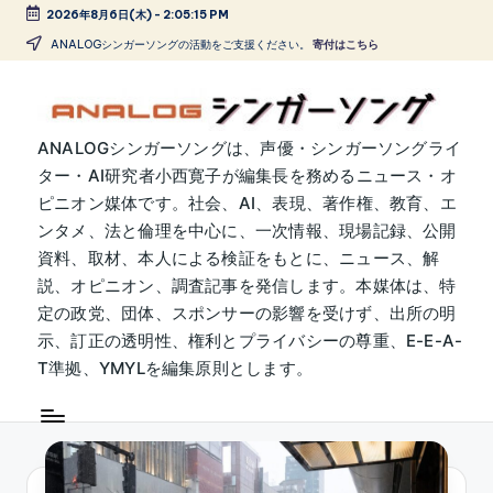
2026年8月6日(木)
-
2:05:16 PM
Skip
ANALOGシンガーソングの活動をご支援ください。
寄付はこちら
to
content
A
ANALOGシンガーソングは、声優・シンガーソングライ
ター・AI研究者小西寛子が編集長を務めるニュース・オ
N
ピニオン媒体です。社会、AI、表現、著作権、教育、エ
A
ンタメ、法と倫理を中心に、一次情報、現場記録、公開
L
資料、取材、本人による検証をもとに、ニュース、解
説、オピニオン、調査記事を発信します。本媒体は、特
O
定の政党、団体、スポンサーの影響を受けず、出所の明
G
示、訂正の透明性、権利とプライバシーの尊重、E-E-A-
シ
T準拠、YMYLを編集原則とします。
ン
ガ
ー