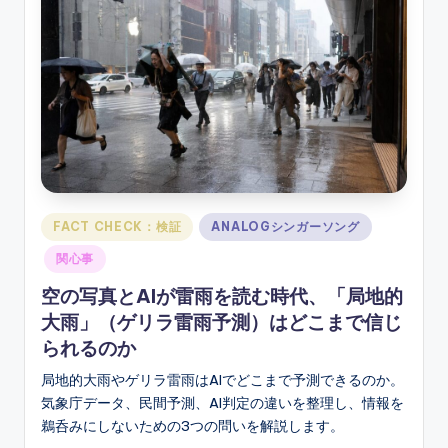
ソ
ン
グ
Posted
FACT CHECK：検証
ANALOGシンガーソング
in
関心事
空の写真とAIが雷雨を読む時代、「局地的
大雨」（ゲリラ雷雨予測）はどこまで信じ
られるのか
局地的大雨やゲリラ雷雨はAIでどこまで予測できるのか。
気象庁データ、民間予測、AI判定の違いを整理し、情報を
鵜呑みにしないための3つの問いを解説します。