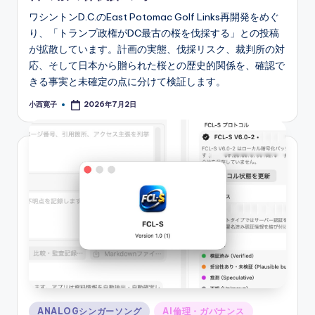
ワシントンD.C.のEast Potomac Golf Links再開発をめぐ
り、「トランプ政権がDC最古の桜を伐採する」との投稿
が拡散しています。計画の実態、伐採リスク、裁判所の対
応、そして日本から贈られた桜との歴史的関係を、確認で
きる事実と未確定の点に分けて検証します。
小西寛子
2026年7月2日
Posted
by
Posted
ANALOGシンガーソング
AI倫理・ガバナンス