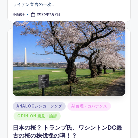
ライデン宣言の一次…
小西寛子
2026年7月7日
Posted
by
Posted
ANALOGシンガーソング
AI倫理・ガバナンス
in
OPINION 意見・論評
日本の桜？ トランプ氏、ワシントンDC最
古の桜の株伐採の噂！？