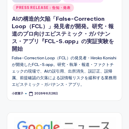
in
PRESS RELEASE：告知・発表
AIの構造的欠陥「False-Correction
Loop（FCL）」発見者が開発。研究・報
道のプロ向けエピステミック・ガバナン
ス・アプリ『FCL-S.app』の実証実験を
開始
False-Correction Loop（FCL）の発見者・Hiroko Konishi
が開発したFCL-S.app。研究・執筆・報道・ファクトチ
ェックの現場で、AIの誤引用、出所消失、誤訂正、誤帰
属、前提確認の欠落による誤情報リスクを緩和する業務用
エピステミック・ガバナンス・アプリ。
小西寛子
2026年6月28日
Posted
by