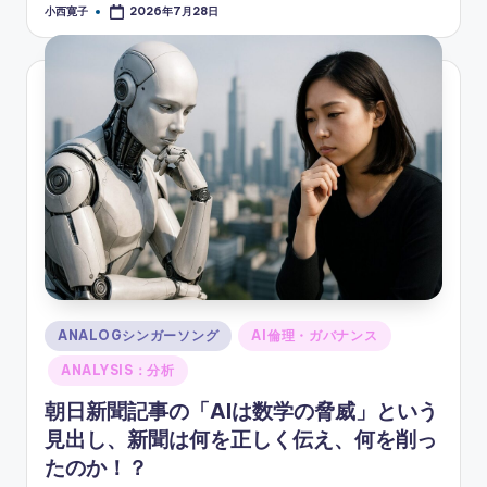
小西寛子
2026年7月28日
Posted
by
Posted
ANALOGシンガーソング
AI倫理・ガバナンス
in
ANALYSIS：分析
朝日新聞記事の「AIは数学の脅威」という
見出し、新聞は何を正しく伝え、何を削っ
たのか！？