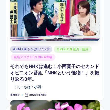
Posted
ANALOGシンガーソング
OPINION 意見・論評
in
産経デジタルiRONNA寄稿
それでもNHKは進む！小西寛子のセカンド
オピニオン番組「NHKという怪物！」を振
り返る3年。
こんにちは！小西…
小西寛子
2023年5月1日
Posted
by