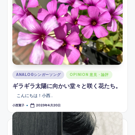
Posted
ANALOGシンガーソング
OPINION 意見・論評
in
ギラギラ太陽に向かい堂々と咲く花たち。
こんにちは！小西…
小西寛子
2023年4月20日
Posted
by