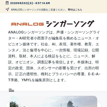
2026年8月6日(木)
-
8:57:15 AM
Skip
ANALOGシンガーソングの活動をご支援ください。
寄付はこちら
to
content
A
ANALOGシンガーソングは、声優・シンガーソングライ
ター・AI研究者小西寛子が編集長を務めるニュース・オ
N
ピニオン媒体です。社会、AI、表現、著作権、教育、エ
A
ンタメ、法と倫理を中心に、一次情報、現場記録、公開
L
資料、取材、本人による検証をもとに、ニュース、解
説、オピニオン、調査記事を発信します。本媒体は、特
O
定の政党、団体、スポンサーの影響を受けず、出所の明
G
示、訂正の透明性、権利とプライバシーの尊重、E-E-A-
シ
T準拠、YMYLを編集原則とします。
ン
ガ
ー