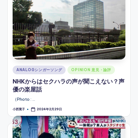
ソ
ン
グ
Posted
ANALOGシンガーソング
OPINION 意見・論評
in
NHKからはセクハラの声が聞こえない？声
優の楽屋話
（Photo : …
小西寛子
2024年2月29日
Posted
by