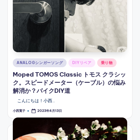
Posted
ANALOGシンガーソング
DIYリペア
乗り物
in
Moped TOMOS Classic トモス クラシッ
ク。スピードメーター（ケーブル）の悩み
解消か？バイクDIY道
こんにちは！小西…
小西寛子
2023年4月13日
Posted
by