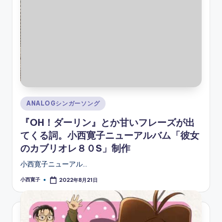
Posted
ANALOGシンガーソング
in
『OH！ダーリン』とか甘いフレーズが出
てくる詞。小西寛子ニューアルバム「彼女
のカブリオレ８０S」制作
小西寛子ニューアル…
小西寛子
2022年8月21日
Posted
by