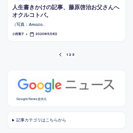
in
人生書きかけの記事、藤原啓治お父さんへ
オクルコトバ。
（写真：Amazo…
小西寛子
2020年5月8日
Posted
by
投
1
2
3
PREVIOUS
PAGE
稿
の
ペ
Google News 提供元
ー
ジ
記事カテゴリはこちらから
送