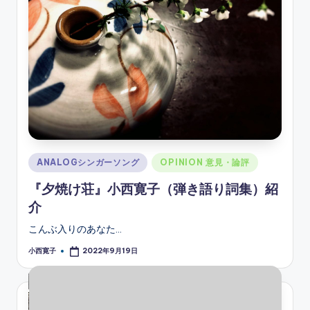
Posted
ANALOGシンガーソング
OPINION 意見・論評
in
『夕焼け荘』小西寛子（弾き語り詞集）紹
介
こんぶ入りのあなた…
小西寛子
2022年9月19日
Posted
by