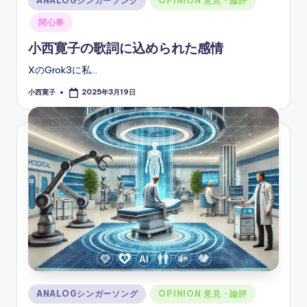
ANALOGシンガーソング
OPINION 意見・論評
in
関心事
小西寛子の歌詞に込められた感情
XのGrok3に私…
小西寛子
2025年3月19日
Posted
by
Posted
ANALOGシンガーソング
OPINION 意見・論評
in