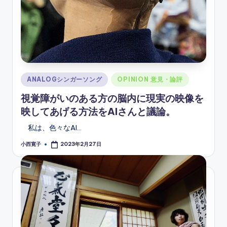
Posted
ANALOGシンガーソング
OPINION 意見・論評
in
視覚障がいのある方の脳内に現実の映像を
映してあげる方法をAIさんと議論。
私は、色々なAI…
小西寛子
2023年2月27日
Posted
by