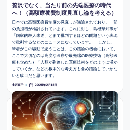
贅沢でなく、当たり前の先端医療の時代
へ！（高額療養費制度見直し論を考える）
日本では高額医療費制度の見直しが議論されており、一部
の負担増が検討されています。これに対し、島根県知事が
「国家的殺人未遂」とまで批判するほどの問題という表現
で批判するなどのニュースになっています。 しかし、
筆者がこの騒動で思うことは、この議論の機会において、
ここで大切なのは高度な医療や最先端の医療技術（高額医
療も含めた）「人類が到達した医療技術をどのように活か
していくか」などの根本的な考え方も含め議論していかな
いと駄目だと思います。
小西寛子
2025年2月18日
Posted
by