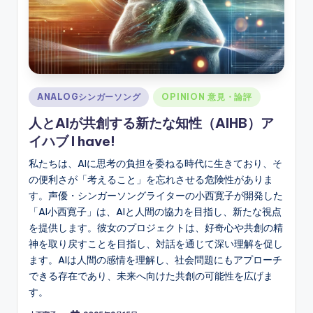
Posted
ANALOGシンガーソング
OPINION 意見・論評
in
人とAIが共創する新たな知性（AIHB）ア
イハブ I have!
私たちは、AIに思考の負担を委ねる時代に生きており、そ
の便利さが「考えること」を忘れさせる危険性がありま
す。声優・シンガーソングライターの小西寛子が開発した
「AI小西寛子」は、AIと人間の協力を目指し、新たな視点
を提供します。彼女のプロジェクトは、好奇心や共創の精
神を取り戻すことを目指し、対話を通じて深い理解を促し
ます。AIは人間の感情を理解し、社会問題にもアプローチ
できる存在であり、未来へ向けた共創の可能性を広げま
す。