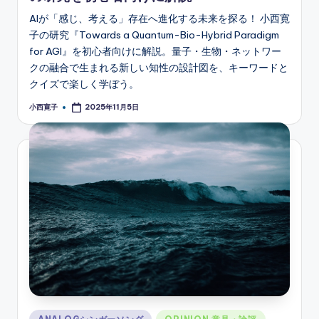
AIが「感じ、考える」存在へ進化する未来を探る！ 小西寛
子の研究『Towards a Quantum-Bio-Hybrid Paradigm
for AGI』を初心者向けに解説。量子・生物・ネットワー
クの融合で生まれる新しい知性の設計図を、キーワードと
クイズで楽しく学ぼう。
小西寛子
2025年11月5日
Posted
by
Posted