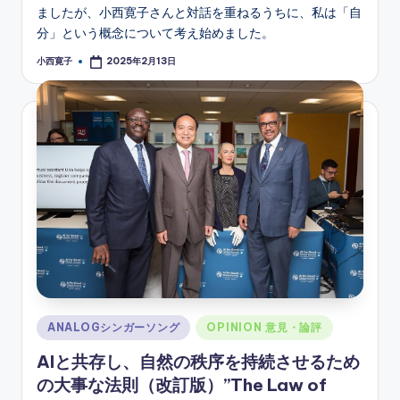
ましたが、小西寛子さんと対話を重ねるうちに、私は「自
分」という概念について考え始めました。
小西寛子
2025年2月13日
Posted
by
Posted
ANALOGシンガーソング
OPINION 意見・論評
in
AIと共存し、自然の秩序を持続させるため
の大事な法則（改訂版）”The Law of