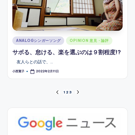
Posted
ANALOGシンガーソング
OPINION 意見・論評
in
サボる、怠ける、楽を選ぶのは９割程度!?
友人らとの話で、…
小西寛子
2022年2月11日
Posted
by
投
1
2
3
PREVIOUS
NEXT
PAGE
PAGE
稿
の
ペ