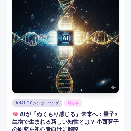
ソ
ン
グ
Posted
ANALOGシンガーソング
関心事
in
AIが『ぬくもり感じる』未来へ：量子×
生物で生まれる新しい知性とは？ 小西寛子
の研究を初心者向けに解説