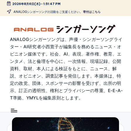
2026年8月6日(木)
-
1:51:48 PM
Skip
ANALOGシンガーソングの活動をご支援ください。
寄付はこちら
to
content
A
ANALOGシンガーソングは、声優・シンガーソングライ
ター・AI研究者小西寛子が編集長を務めるニュース・オ
N
ピニオン媒体です。社会、AI、表現、著作権、教育、エ
A
ンタメ、法と倫理を中心に、一次情報、現場記録、公開
L
資料、取材、本人による検証をもとに、ニュース、解
説、オピニオン、調査記事を発信します。本媒体は、特
O
定の政党、団体、スポンサーの影響を受けず、出所の明
G
示、訂正の透明性、権利とプライバシーの尊重、E-E-A-
シ
T準拠、YMYLを編集原則とします。
ン
ガ
ー