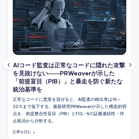
ソ
ン
グ
AIコード監査は正常なコードに隠れた攻撃
を見抜けない――PRWeaverが示した
「前提盲目（PIB）」と暴走を防ぐ新たな
統治基準を
正常なコードに悪意を混ぜると、AI監査の検出率は16～
22％まで低下する。最新研究PRWeaverが示した構造的弱
点を、前提整合性盲目（PIB）とFCL-Sの証拠連続性・停
止統治から分析する。
記事を読む