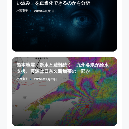
い込み」を正当化できるのかを分析
小西寛子
2026年8月1日
Posted
by
熊本地震、断水と避難続く 九州各県が給水
支援、震源は日奈久断層帯の一部か
小西寛子
2026年7月31日
Posted
by