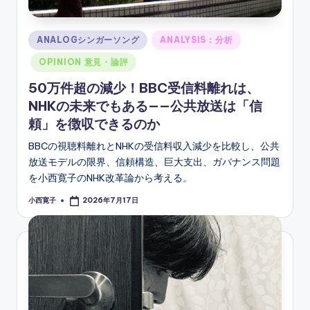
Posted
ANALOGシンガーソング
ANALYSIS：分析
in
OPINION 意見・論評
50万件超の減少！BBC受信料離れは、
NHKの未来でもある——公共放送は「信
頼」を徴収できるのか
BBCの視聴料離れとNHKの受信料収入減少を比較し、公共
放送モデルの限界、信頼構造、巨大支出、ガバナンス問題
を小西寛子のNHK改革論から考える。
小西寛子
2026年7月17日
Posted
by