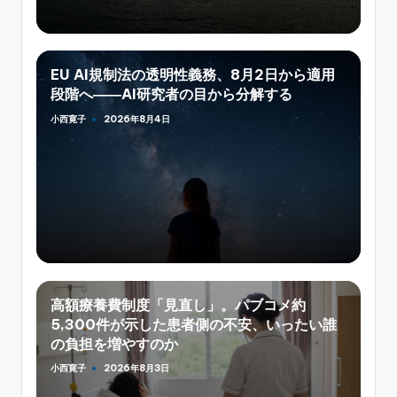
EU AI規制法の透明性義務、8月2日から適用
段階へ――AI研究者の目から分解する
小西寛子
2026年8月4日
Posted
by
高額療養費制度「見直し」。パブコメ約
5,300件が示した患者側の不安、いったい誰
の負担を増やすのか
小西寛子
2026年8月3日
Posted
by