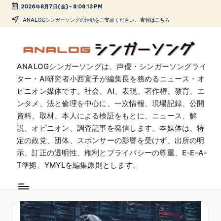
2026年8月7日(金)
-
8:08:15 PM
Skip
ANALOGシンガーソングの活動をご支援ください。
寄付はこちら
to
content
A
ANALOGシンガーソングは、声優・シンガーソングライ
ター・AI研究者小西寛子が編集長を務めるニュース・オ
N
ピニオン媒体です。社会、AI、表現、著作権、教育、エ
A
ンタメ、法と倫理を中心に、一次情報、現場記録、公開
L
資料、取材、本人による検証をもとに、ニュース、解
説、オピニオン、調査記事を発信します。本媒体は、特
O
定の政党、団体、スポンサーの影響を受けず、出所の明
G
示、訂正の透明性、権利とプライバシーの尊重、E-E-A-
シ
T準拠、YMYLを編集原則とします。
ン
ガ
ー