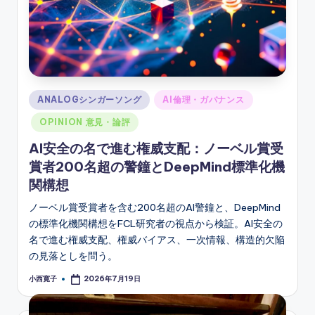
Posted
ANALOGシンガーソング
AI倫理・ガバナンス
in
OPINION 意見・論評
AI安全の名で進む権威支配：ノーベル賞受
賞者200名超の警鐘とDeepMind標準化機
関構想
ノーベル賞受賞者を含む200名超のAI警鐘と、DeepMind
の標準化機関構想をFCL研究者の視点から検証。AI安全の
名で進む権威支配、権威バイアス、一次情報、構造的欠陥
の見落としを問う。
小西寛子
2026年7月19日
Posted
by