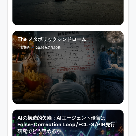
The メタボリックシンドローム
小西寛子
2026年7月20日
Posted
by
AIの構造的欠陥：AIエージェント侵害は
False-Correction Loop/FCL-S/PIB先行
研究でどう読めるか