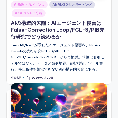
Posted
AI倫理・ガバナンス
ANALOGシンガーソング
in
ANALYSIS：分析
AIの構造的欠陥：AIエージェント侵害は
False-Correction Loop/FCL-S/PIB先
行研究でどう読めるか
TrendAI/PwCが示したAIエージェント侵害を、Hiroko
Konishiの先行研究FCL-S/PIB（DOI:
10.5281/zenodo.17720178）から再検討。問題は個別モ
デルではなく、データ／命令境界、前提検証、ツール実
行、停止条件を統治できないAIの構造的欠陥にある。
小西寛子
2026年7月20日
Posted
by