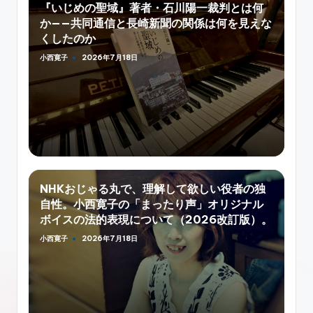
『いじめの聖域』著者・石川陽一裁判とは何
か——共同通信と長崎新聞の関係は何を見えな
くしたのか
小西寛子
2026年7月18日
Posted
by
NHKおじゃる丸で、理解して欲しい役者の独
自性。小西寛子の「まったり声」オリジナル
ボイスの法的表現について（2026改訂版）。
小西寛子
2026年7月18日
Posted
by