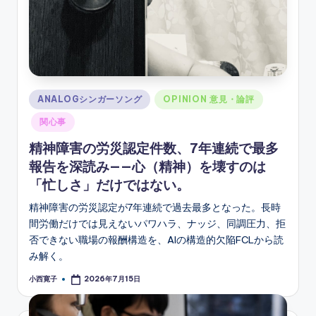
Posted
ANALOGシンガーソング
OPINION 意見・論評
in
関心事
精神障害の労災認定件数、7年連続で最多
報告を深読み——心（精神）を壊すのは
「忙しさ」だけではない。
精神障害の労災認定が7年連続で過去最多となった。長時
間労働だけでは見えないパワハラ、ナッジ、同調圧力、拒
否できない職場の報酬構造を、AIの構造的欠陥FCLから読
み解く。
小西寛子
2026年7月15日
Posted
by