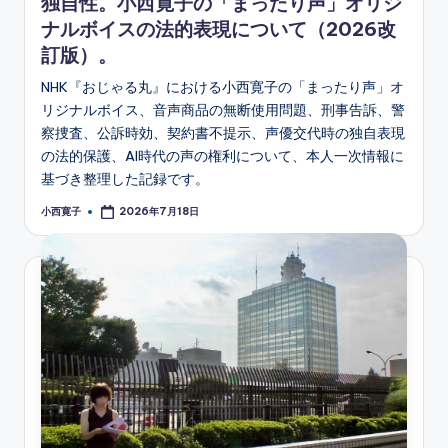
独自性。小西寛子の「まったり声」オリジ
ナルボイスの法的表現について（2026改
訂版）。
NHK『おじゃる丸』における小西寛子の「まったり声」オ
リジナルボイス、音声商品の無断使用問題、刑事告訴、警
察捜査、公訴時効、契約書不提示、声優交代時の独自表現
の法的保護、AI時代の声の権利について、本人一次情報に
基づき整理した記録です。
小西寛子
2026年7月18日
Posted
by