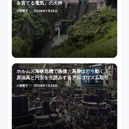
を育てる電気」の天秤
小西寛子
2026年7月24日
Posted
by
ホルムズ海峡危機で株価・為替はどう動く？
原油高と円安を先読みするアルゴリズム取引
小西寛子
2026年7月22日
Posted
by