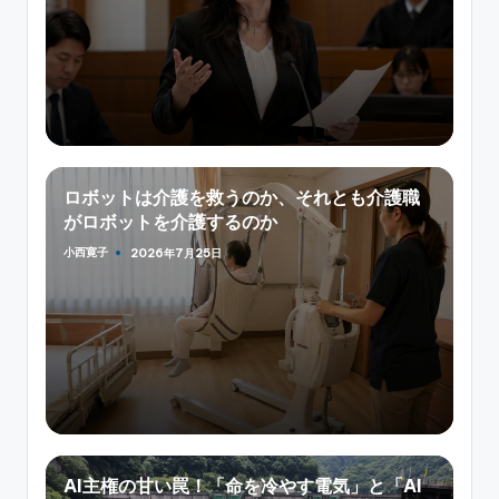
ロボットは介護を救うのか、それとも介護職
がロボットを介護するのか
小西寛子
2026年7月25日
Posted
by
AI主権の甘い罠！「命を冷やす電気」と「AI