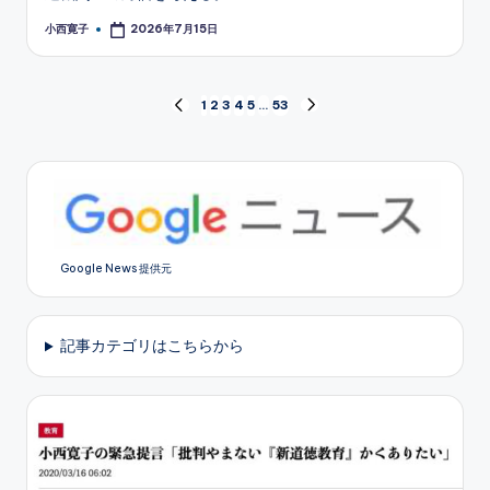
小西寛子
2026年7月15日
Posted
by
投
1
2
3
4
5
…
53
PREVIOUS
NEXT
PAGE
PAGE
稿
の
ペ
Google News 提供元
ー
ジ
記事カテゴリはこちらから
送
り