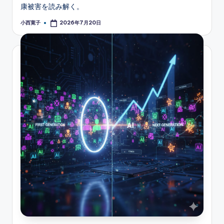
康被害を読み解く。
小西寛子
2026年7月20日
Posted
by