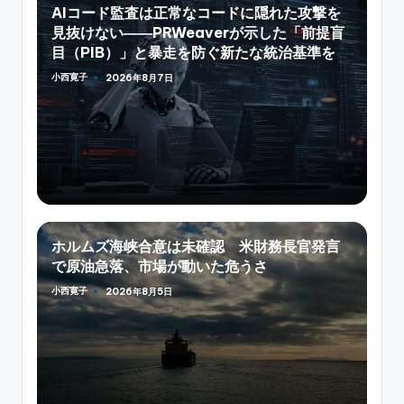
AIコード監査は正常なコードに隠れた攻撃を
見抜けない――PRWeaverが示した「前提盲
目（PIB）」と暴走を防ぐ新たな統治基準を
小西寛子
2026年8月7日
Posted
by
ホルムズ海峡合意は未確認 米財務長官発言
で原油急落、市場が動いた危うさ
小西寛子
2026年8月5日
Posted
by