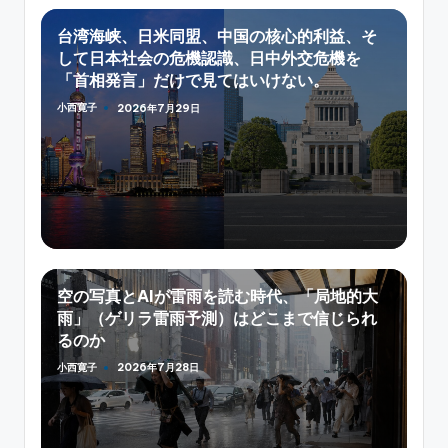
台湾海峡、日米同盟、中国の核心的利益、そ
して日本社会の危機認識、日中外交危機を
「首相発言」だけで見てはいけない。
小西寛子
2026年7月29日
Posted
by
空の写真とAIが雷雨を読む時代、「局地的大
雨」（ゲリラ雷雨予測）はどこまで信じられ
るのか
小西寛子
2026年7月28日
Posted
by