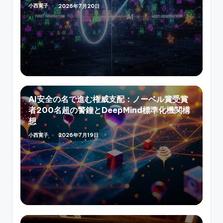
小西寛子
2026年7月20日
Posted
by
AI安全の名で進む権威支配：ノーベル賞受賞
者200名超の警鐘とDeepMind標準化機関構
想
小西寛子
2026年7月19日
Posted
by