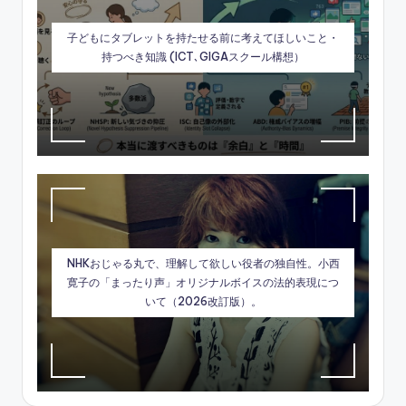
子どもにタブレットを持たせる前に考えてほしいこと・
持つべき知識 (ICT､GIGAスクール構想）
NHKおじゃる丸で、理解して欲しい役者の独自性。小西
寛子の「まったり声」オリジナルボイスの法的表現につ
いて（2026改訂版）。