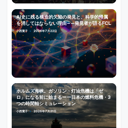
AI史に残る構造的欠陥の発見と、科学的帰属
を消してはならない理由——発見者が語るFCL
小西寛子
2026年7月22日
Posted
by
ホルムズ海峡。ガソリン・灯油危機は「ゼ
ロ」になる前に始まるーー日本の燃料危機・3
つの時間軸シミュレーション
小西寛子
2026年7月21日
Posted
by