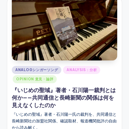
Posted
ANALOGシンガーソング
ANALYSIS：分析
in
OPINION 意見・論評
『いじめの聖域』著者・石川陽一裁判とは
何か——共同通信と長崎新聞の関係は何を
見えなくしたのか
『いじめの聖域』著者・石川陽一氏の裁判を、共同通信と
長崎新聞社の加盟社関係、確認取材、報道機関批評の自由
から読み解く。