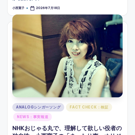
小西寛子
2026年7月18日
Posted
by
Posted
ANALOGシンガーソング
FACT CHECK：検証
in
NEWS：事実報道
NHKおじゃる丸で、理解して欲しい役者の