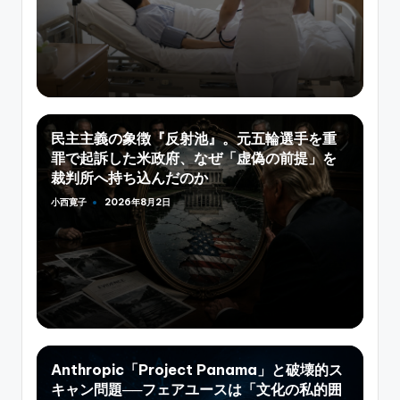
民主主義の象徴『反射池』。元五輪選手を重
罪で起訴した米政府、なぜ「虚偽の前提」を
裁判所へ持ち込んだのか
小西寛子
2026年8月2日
Posted
by
Anthropic「Project Panama」と破壊的ス
キャン問題──フェアユースは「文化の私的囲