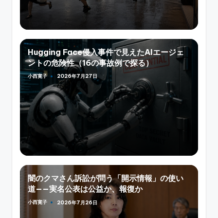
Hugging Face侵入事件で見えたAIエージェ
ントの危険性（16の事故例で探る）
小西寛子
2026年7月27日
Posted
by
闇のクマさん訴訟が問う「開示情報」の使い
道——実名公表は公益か、報復か
小西寛子
2026年7月26日
Posted
by