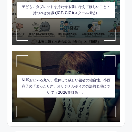
子どもにタブレットを持たせる前に考えてほしいこと・
持つべき知識 (ICT､GIGAスクール構想）
NHKおじゃる丸で、理解して欲しい役者の独自性。小西
寛子の「まったり声」オリジナルボイスの法的表現につ
いて（2026改訂版）。