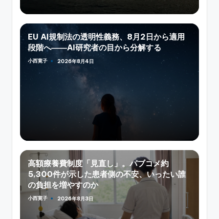
EU AI規制法の透明性義務、8月2日から適用
段階へ――AI研究者の目から分解する
小西寛子
2026年8月4日
Posted
by
高額療養費制度「見直し」。パブコメ約
5,300件が示した患者側の不安、いったい誰
の負担を増やすのか
小西寛子
2026年8月3日
Posted
by