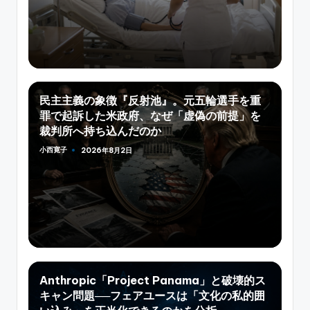
民主主義の象徴『反射池』。元五輪選手を重
罪で起訴した米政府、なぜ「虚偽の前提」を
裁判所へ持ち込んだのか
小西寛子
2026年8月2日
Posted
by
Anthropic「Project Panama」と破壊的ス
キャン問題──フェアユースは「文化の私的囲