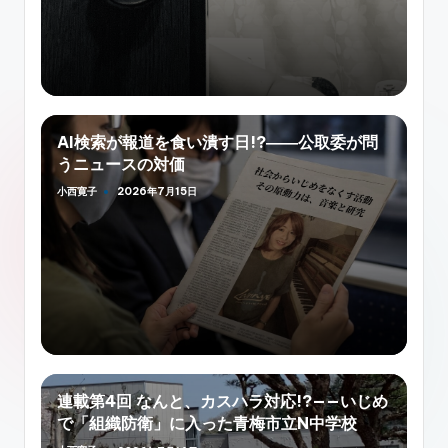
AI検索が報道を食い潰す日!?――公取委が問
うニュースの対価
小西寛子
2026年7月15日
Posted
by
連載第4回 なんと、カスハラ対応!?——いじめ
で「組織防衛」に入った青梅市立N中学校