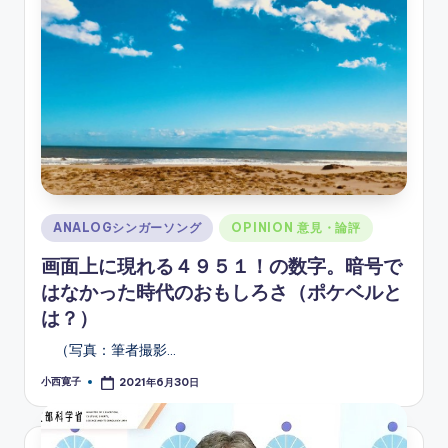
Posted
ANALOGシンガーソング
OPINION 意見・論評
in
画面上に現れる４９５１！の数字。暗号で
はなかった時代のおもしろさ（ポケベルと
は？）
（写真：筆者撮影…
小西寛子
2021年6月30日
Posted
by