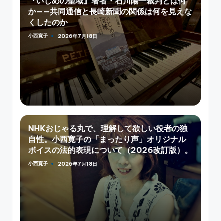
『いじめの聖域』著者・石川陽一裁判とは何
か——共同通信と長崎新聞の関係は何を見えな
くしたのか
小西寛子
2026年7月18日
Posted
by
NHKおじゃる丸で、理解して欲しい役者の独
自性。小西寛子の「まったり声」オリジナル
ボイスの法的表現について（2026改訂版）。
小西寛子
2026年7月18日
Posted
by