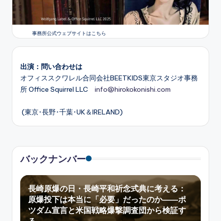
事務所公式ウェブサイトはこちら
出演：問い合わせは
オフィススクワレル合同会社BEETKIDS東京スタジオ事務
所 Office Squirrel LLC
info@hirokokonishi.com
(東京･長野･千葉･UK＆IRELAND)
バックナンバー
長崎原爆の日・長崎平和祈念式典に考える：
原爆投下は本当に「必要」だったのか――ポ
ツダム宣言と米国戦略爆撃調査団から検証す