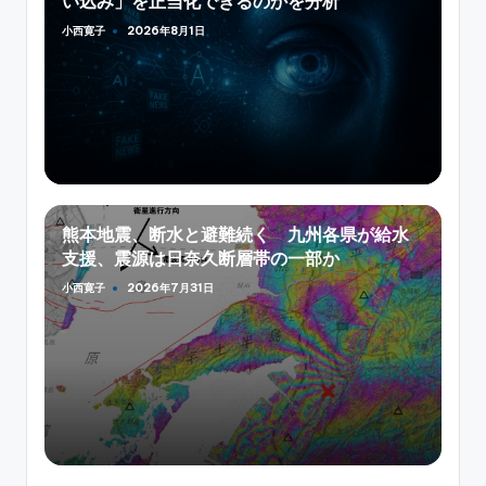
い込み」を正当化できるのかを分析
小西寛子
2026年8月1日
Posted
by
熊本地震、断水と避難続く 九州各県が給水
支援、震源は日奈久断層帯の一部か
小西寛子
2026年7月31日
Posted
by