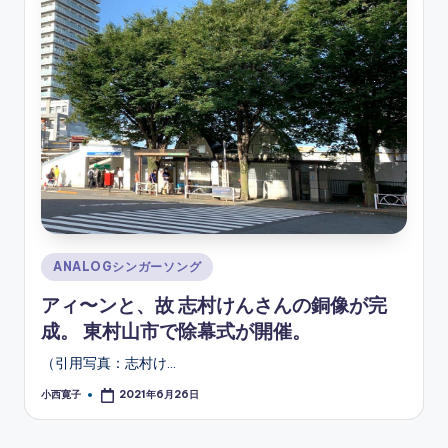
Posted
ANALOGシンガーソング
in
アィ〜ンと、故 志村けんさんの銅像が完
成。 東村山市で除幕式が開催。
（引用写真：志村け…
小西寛子
2021年6月26日
Posted
by