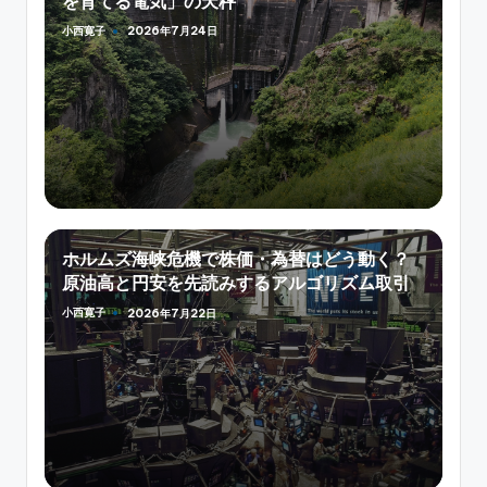
を育てる電気」の天秤
小西寛子
2026年7月24日
Posted
by
ホルムズ海峡危機で株価・為替はどう動く？
原油高と円安を先読みするアルゴリズム取引
小西寛子
2026年7月22日
Posted
by