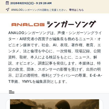
2026年8月9日(日)
-
9:29:29 AM
Skip
ANALOGシンガーソングの活動をご支援ください。
寄付はこちら
to
content
A
ANALOGシンガーソングは、声優・シンガーソングライ
ター・AI研究者小西寛子が編集長を務めるニュース・オ
N
ピニオン媒体です。社会、AI、表現、著作権、教育、エ
A
ンタメ、法と倫理を中心に、一次情報、現場記録、公開
L
資料、取材、本人による検証をもとに、ニュース、解
説、オピニオン、調査記事を発信します。本媒体は、特
O
定の政党、団体、スポンサーの影響を受けず、出所の明
G
示、訂正の透明性、権利とプライバシーの尊重、E-E-A-
シ
T準拠、YMYLを編集原則とします。
ン
ガ
ー