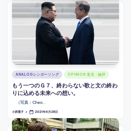
Posted
ANALOGシンガーソング
OPINION 意見・論評
in
もう一つのＧ７、終わらない歌と文の終わ
りに込める未来への想い。
（写真：Cheo…
小西寛子
2021年6月28日
Posted
by