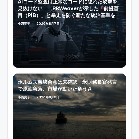
AIコード監査は正常なコードに隠れた攻撃を
見抜けない――PRWeaverが示した「前提盲
目（PIB）」と暴走を防ぐ新たな統治基準を
小西寛子
2026年8月7日
Posted
by
ホルムズ海峡合意は未確認 米財務長官発言
で原油急落、市場が動いた危うさ
小西寛子
2026年8月5日
Posted
by