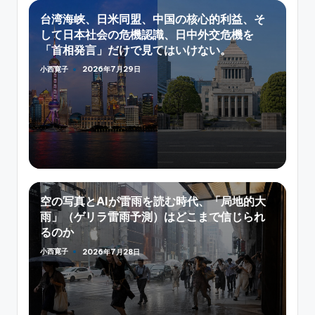
台湾海峡、日米同盟、中国の核心的利益、そ
して日本社会の危機認識、日中外交危機を
「首相発言」だけで見てはいけない。
小西寛子
2026年7月29日
Posted
by
空の写真とAIが雷雨を読む時代、「局地的大
雨」（ゲリラ雷雨予測）はどこまで信じられ
るのか
小西寛子
2026年7月28日
Posted
by