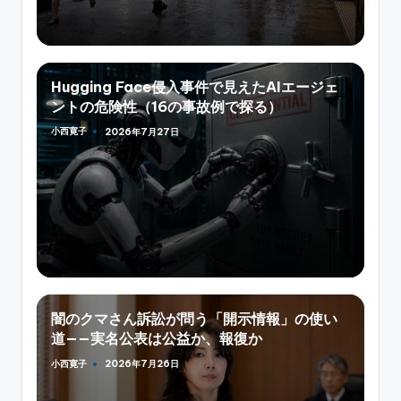
Hugging Face侵入事件で見えたAIエージェ
ントの危険性（16の事故例で探る）
小西寛子
2026年7月27日
Posted
by
闇のクマさん訴訟が問う「開示情報」の使い
道——実名公表は公益か、報復か
小西寛子
2026年7月26日
Posted
by