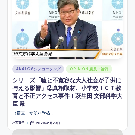
Posted
ANALOGシンガーソング
OPINION 意見・論評
in
シリーズ「嘘と不寛容な大人社会が子供に
与える影響」②真相取材、小学校ＩＣＴ教
育と不正アクセス事件！萩生田 文部科学大
臣 殿
（写真：文部科学省…
小西寛子
2021年6月29日
Posted
by