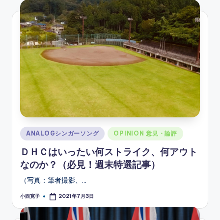
Posted
ANALOGシンガーソング
OPINION 意見・論評
in
ＤＨＣはいったい何ストライク、何アウト
なのか？（必見！週末特選記事）
（写真：筆者撮影、…
小西寛子
2021年7月3日
Posted
by