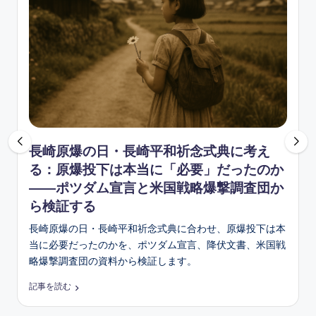
ソ
ン
グ
長崎原爆の日・長崎平和祈念式典に考え
る：原爆投下は本当に「必要」だったのか
――ポツダム宣言と米国戦略爆撃調査団か
ら検証する
長崎原爆の日・長崎平和祈念式典に合わせ、原爆投下は本
当に必要だったのかを、ポツダム宣言、降伏文書、米国戦
略爆撃調査団の資料から検証します。
記事を読む