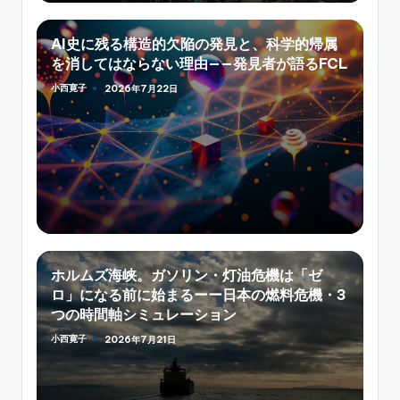
AI史に残る構造的欠陥の発見と、科学的帰属
を消してはならない理由——発見者が語るFCL
小西寛子
2026年7月22日
Posted
by
ホルムズ海峡。ガソリン・灯油危機は「ゼ
ロ」になる前に始まるーー日本の燃料危機・3
つの時間軸シミュレーション
小西寛子
2026年7月21日
Posted
by