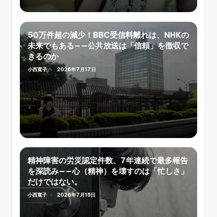
50万件超の減少！BBC受信料離れは、NHKの
未来でもある——公共放送は「信頼」を徴収で
きるのか
小西寛子
2026年7月17日
Posted
by
精神障害の労災認定件数、7年連続で最多報告
を深読み——心（精神）を壊すのは「忙しさ」
だけではない。
小西寛子
2026年7月15日
Posted
by