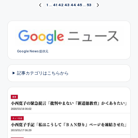
投
1
…
41
42
43
44
45
…
53
PREVIOUS
NEXT
PAGE
PAGE
稿
の
ペ
Google News 提供元
ー
ジ
記事カテゴリはこちらから
送
り