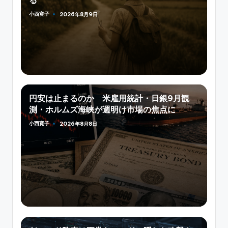
る
小西寛子
2026年8月9日
Posted
by
円安は止まるのか 米雇用統計・日銀9月観
測・ホルムズ海峡が週明け市場の焦点に
小西寛子
2026年8月8日
Posted
by