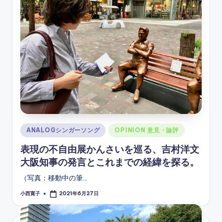
Posted
ANALOGシンガーソング
OPINION 意見・論評
in
表現の不自由展かんさいを巡る、吉村洋文
大阪知事の発言とこれまでの経緯を探る。
（写真：移動中の筆…
小西寛子
2021年6月27日
Posted
by