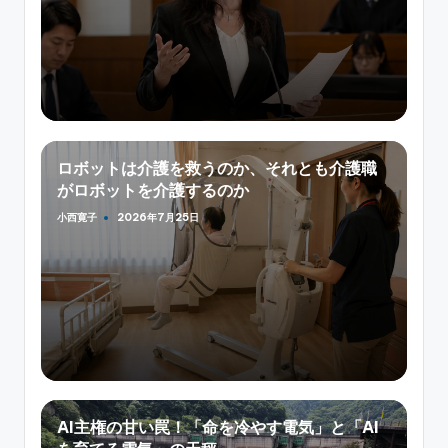
ロボットは介護を救うのか、それとも介護職
がロボットを介護するのか
小西寛子
2026年7月25日
Posted
by
AI主権の甘い罠！「命を冷やす電気」と「AI