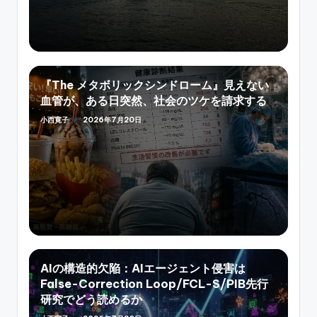
『The メタボリックシンドローム』見えない
血管が、ある日突然、社会のツケを請求する
小西寛子
2026年7月20日
Posted
by
AIの構造的欠陥：AIエージェント侵害は
False-Correction Loop/FCL-S/PIB先行
研究でどう読めるか