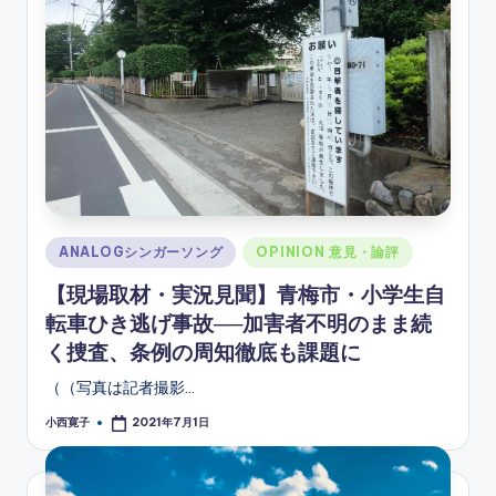
Posted
ANALOGシンガーソング
OPINION 意見・論評
in
【現場取材・実況見聞】青梅市・小学生自
転車ひき逃げ事故──加害者不明のまま続
く捜査、条例の周知徹底も課題に
（（写真は記者撮影…
小西寛子
2021年7月1日
Posted
by