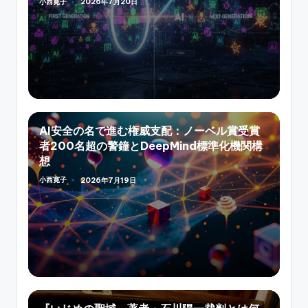
小西寛子
2026年7月20日
Posted
by
AI安全の名で進む権威支配：ノーベル賞受賞
者200名超の警鐘とDeepMind標準化機関構
想
小西寛子
2026年7月19日
Posted
by