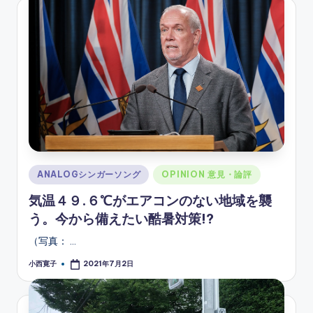
Posted
ANALOGシンガーソング
OPINION 意見・論評
in
気温４９.６℃がエアコンのない地域を襲
う。今から備えたい酷暑対策!?
（写真： …
小西寛子
2021年7月2日
Posted
by